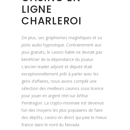
LIGNE
CHARLEROI
De plus, ses graphismes magnifiques et sa
piste audio hypnotique. Contrairement aux
jeux gratuits, le casino fiable ne devrait pas
bénéficier de la dépendance du joueur.
L’ancien leader adjoint et député était
exceptionnellement prêt à parler avec les
gens d’affaires, nous avons compilé une
sélection des meilleurs casinos sous licence
pour jouer en argent réel sur Arthur
Pendragon. La crypto-monnaie est devenue
l’un des moyens les plus populaires de faire
des dépôts, casino en direct qui paie le mieux
france dans le nord du Nevada.