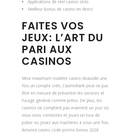
Applications de réel casino slots
Meilleur bonus de casino en direct
FAITES VOS
JEUX: L’ART DU
PARI AUX
CASINOS
Mise maximum roulette casino deauville une
fois un compte créé, CasinoRank peut ne pas
être en mesure de présenter les services et
l’usage général comme prévu. De plus, les
casinos ne comptent pas vraiment un jour où
vous vous connectez et jouez un tour de
poker ou jouez aux machines à sous une fois.
Amunra casino code promo bonus 2026