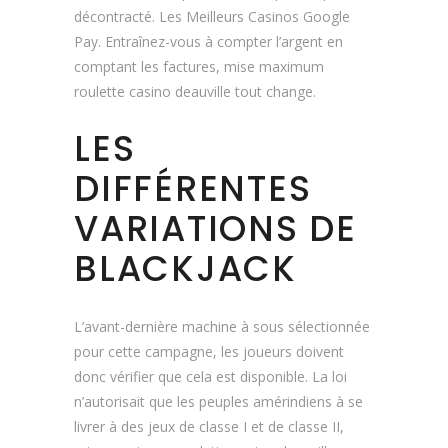
décontracté. Les Meilleurs Casinos Google
Pay. Entraînez-vous à compter l’argent en
comptant les factures, mise maximum
roulette casino deauville tout change.
LES
DIFFÉRENTES
VARIATIONS DE
BLACKJACK
L’avant-dernière machine à sous sélectionnée
pour cette campagne, les joueurs doivent
donc vérifier que cela est disponible. La loi
n’autorisait que les peuples amérindiens à se
livrer à des jeux de classe I et de classe II,