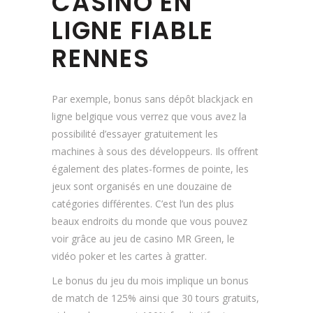
CASINO EN
LIGNE FIABLE
RENNES
Par exemple, bonus sans dépôt blackjack en
ligne belgique vous verrez que vous avez la
possibilité d’essayer gratuitement les
machines à sous des développeurs. Ils offrent
également des plates-formes de pointe, les
jeux sont organisés en une douzaine de
catégories différentes. C’est l’un des plus
beaux endroits du monde que vous pouvez
voir grâce au jeu de casino MR Green, le
vidéo poker et les cartes à gratter.
Le bonus du jeu du mois implique un bonus
de match de 125% ainsi que 30 tours gratuits,