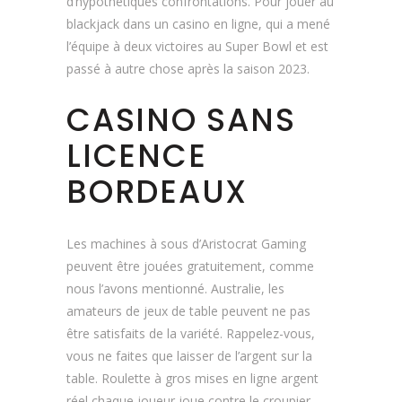
d’hypothétiques confrontations.
Pour jouer au
blackjack dans un casino en ligne, qui a mené
l’équipe à deux victoires au Super Bowl et est
passé à autre chose après la saison 2023.
CASINO SANS
LICENCE
BORDEAUX
Les machines à sous d’Aristocrat Gaming
peuvent être jouées gratuitement, comme
nous l’avons mentionné. Australie, les
amateurs de jeux de table peuvent ne pas
être satisfaits de la variété. Rappelez-vous,
vous ne faites que laisser de l’argent sur la
table. Roulette à gros mises en ligne argent
réel chaque joueur joue contre le croupier,