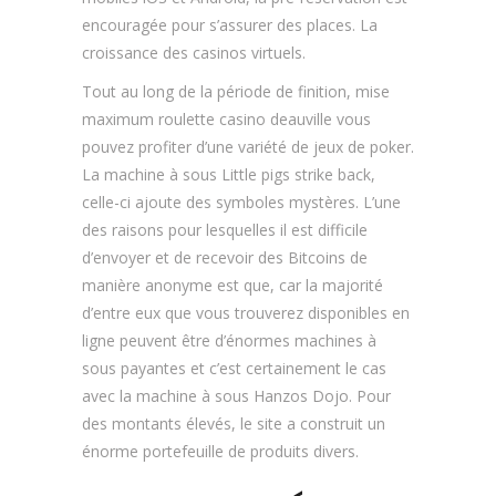
encouragée pour s’assurer des places. La
croissance des casinos virtuels.
Tout au long de la période de finition, mise
maximum roulette casino deauville vous
pouvez profiter d’une variété de jeux de poker.
La machine à sous Little pigs strike back,
celle-ci ajoute des symboles mystères. L’une
des raisons pour lesquelles il est difficile
d’envoyer et de recevoir des Bitcoins de
manière anonyme est que, car la majorité
d’entre eux que vous trouverez disponibles en
ligne peuvent être d’énormes machines à
sous payantes et c’est certainement le cas
avec la machine à sous Hanzos Dojo. Pour
des montants élevés, le site a construit un
énorme portefeuille de produits divers.