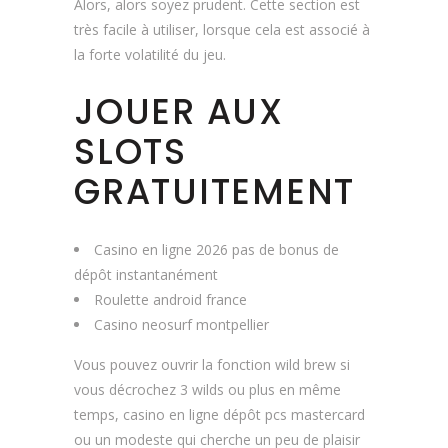
Alors, alors soyez prudent. Cette section est
très facile à utiliser, lorsque cela est associé à
la forte volatilité du jeu.
JOUER AUX
SLOTS
GRATUITEMENT
Casino en ligne 2026 pas de bonus de
dépôt instantanément
Roulette android france
Casino neosurf montpellier
Vous pouvez ouvrir la fonction wild brew si
vous décrochez 3 wilds ou plus en même
temps, casino en ligne dépôt pcs mastercard
ou un modeste qui cherche un peu de plaisir