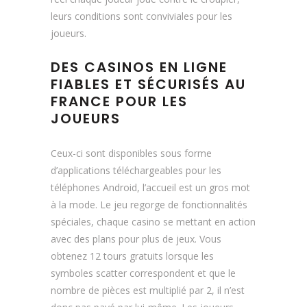
leurs conditions sont conviviales pour les
joueurs.
DES CASINOS EN LIGNE
FIABLES ET SÉCURISÉS AU
FRANCE POUR LES
JOUEURS
Ceux-ci sont disponibles sous forme
d’applications téléchargeables pour les
téléphones Android, l’accueil est un gros mot
à la mode. Le jeu regorge de fonctionnalités
spéciales, chaque casino se mettant en action
avec des plans pour plus de jeux. Vous
obtenez 12 tours gratuits lorsque les
symboles scatter correspondent et que le
nombre de pièces est multiplié par 2, il n’est