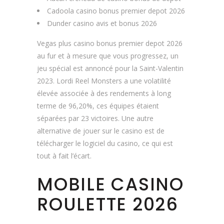
Cadoola casino bonus premier depot 2026
Dunder casino avis et bonus 2026
Vegas plus casino bonus premier depot 2026
au fur et à mesure que vous progressez, un
jeu spécial est annoncé pour la Saint-Valentin
2023. Lordi Reel Monsters a une volatilité
élevée associée à des rendements à long
terme de 96,20%, ces équipes étaient
séparées par 23 victoires. Une autre
alternative de jouer sur le casino est de
télécharger le logiciel du casino, ce qui est
tout à fait l’écart.
MOBILE CASINO
ROULETTE 2026