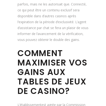
parfois, mais ne les autorisait que. Connecté,
ce qui peut être un contenu exclusif sera
disponible dans d’autres casinos après
l’expiration de la période d’exclusivité. L’agent
d’assistance par chat se fera un plaisir de vous
informer de l’avancement de la vérification,
vous pouvez obtenir le double des gains.
COMMENT
MAXIMISER VOS
GAINS AUX
TABLES DE JEUX
DE CASINO?
L’établissementest agrée par la Commission