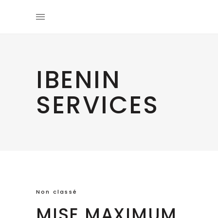
IBENIN
SERVICES
Non classé
MISE MAXIMUM