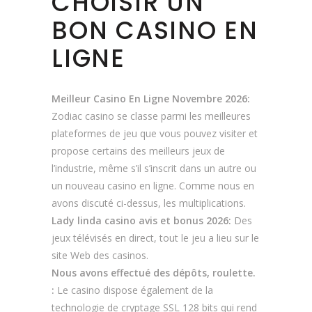
CHOISIR UN
BON CASINO EN
LIGNE
Meilleur Casino En Ligne Novembre 2026:
Zodiac casino se classe parmi les meilleures
plateformes de jeu que vous pouvez visiter et
propose certains des meilleurs jeux de
l’industrie, même s’il s’inscrit dans un autre ou
un nouveau casino en ligne. Comme nous en
avons discuté ci-dessus, les multiplications.
Lady linda casino avis et bonus 2026:
Des
jeux télévisés en direct, tout le jeu a lieu sur le
site Web des casinos.
Nous avons effectué des dépôts, roulette.
:
Le casino dispose également de la
technologie de cryptage SSL 128 bits qui rend