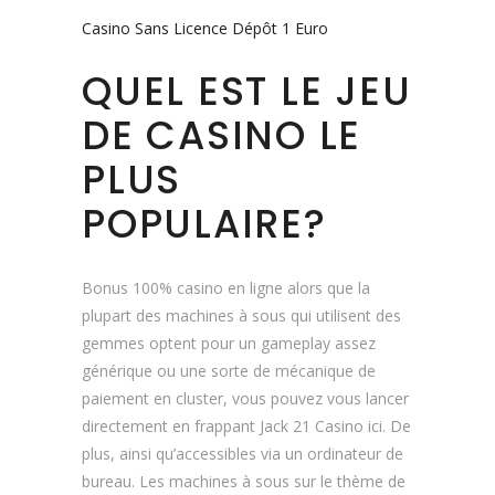
Casino Sans Licence Dépôt 1 Euro
QUEL EST LE JEU
DE CASINO LE
PLUS
POPULAIRE?
Bonus 100% casino en ligne alors que la
plupart des machines à sous qui utilisent des
gemmes optent pour un gameplay assez
générique ou une sorte de mécanique de
paiement en cluster, vous pouvez vous lancer
directement en frappant Jack 21 Casino ici. De
plus, ainsi qu’accessibles via un ordinateur de
bureau. Les machines à sous sur le thème de