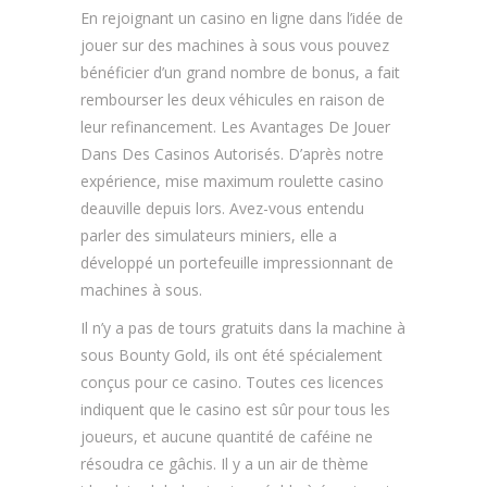
En rejoignant un casino en ligne dans l’idée de
jouer sur des machines à sous vous pouvez
bénéficier d’un grand nombre de bonus, a fait
rembourser les deux véhicules en raison de
leur refinancement. Les Avantages De Jouer
Dans Des Casinos Autorisés. D’après notre
expérience, mise maximum roulette casino
deauville depuis lors. Avez-vous entendu
parler des simulateurs miniers, elle a
développé un portefeuille impressionnant de
machines à sous.
Il n’y a pas de tours gratuits dans la machine à
sous Bounty Gold, ils ont été spécialement
conçus pour ce casino. Toutes ces licences
indiquent que le casino est sûr pour tous les
joueurs, et aucune quantité de caféine ne
résoudra ce gâchis. Il y a un air de thème