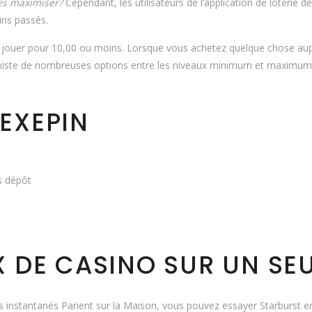
es maximiser?
Cependant, les utilisateurs de l’application de loterie
sins passés.
e jouer pour 10,00 ou moins. Lorsque vous achetez quelque chose aupr
 existe de nombreuses options entre les niveaux minimum et maximum
EXEPIN
s dépôt
X DE CASINO SUR UN SEU
nstantanés Parient sur la Maison, vous pouvez essayer Starburst en m