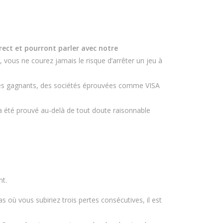
irect et pourront parler avec notre
vous ne courez jamais le risque d’arrêter un jeu à
 des gagnants, des sociétés éprouvées comme VISA
i a été prouvé au-delà de tout doute raisonnable
nt.
as où vous subiriez trois pertes consécutives, il est