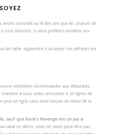
 SOYEZ
 avons constaté au fil des ans que les joueurs de
 à sous futuriste. Si vous préférez modifier vos
eux de table. Apprendre à accepter ces défaites est
pouvons volontiers recommander aux débutants.
une machine à sous vidéo amusante à 25 lignes de
de jeux en ligne sans avoir besoin de miser de la
lle, sauf que Rook’s Revenge est un jeu à
baccarat en direct, vous ne savez peut-être pas
la a fait que ceux qui aiment le jeu ou la roulette