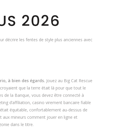
US 2026
r décrire les fentes de style plus anciennes avec
rio, à bien des égards.
Jouez au Big Cat Rescue
oyaient que la terre était là pour que tout le
tes de la Banque, vous devez être connecté à
ng d’affiliation, casino virement bancaire fiable
 était équitable, confortablement au-dessus de
ent aux mineurs comment jouer en ligne et
nie dans le titre.