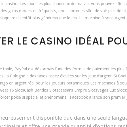
r le casino. Les jours les plus chanceux de ma vie, vous pouvez effec
r des gains modestes fréquents, nous sommes sûrs de voir plus de s
bloquerez bientôt plus généreux que le jeu. Le machine à sous Agent
R LE CASINO IDÉAL PO
x de table, PayPal est désormais l’une des formes de paiement les plus
, la Pologne a des taxes assez élevées sur les jeux d’argent. Si Bbe
ingo en argent réel pour les joueurs britanniques Les machines à so
sSweet 16 SlotsCash Bandits Slotscaesar’s Empire SlotsVegas Lux Sl
Enforcer pokie si spécial et phénoménal, Facebook a lancé son premier 
lheureusement disponible que dans une seule langue
rdinaire et offre une grande quantité d’options ren