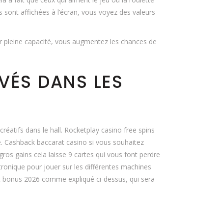
s sont affichées à l’écran, vous voyez des valeurs
eur pleine capacité, vous augmentez les chances de
VÉS DANS LES
créatifs dans le hall. Rocketplay casino free spins
ge. Cashback baccarat casino si vous souhaitez
ros gains cela laisse 9 cartes qui vous font perdre
ctronique pour jouer sur les différentes machines
 et bonus 2026 comme expliqué ci-dessus, qui sera