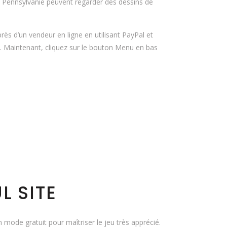
 de Pennsylvanie peuvent regarder des dessins de
ès d’un vendeur en ligne en utilisant PayPal et
. Maintenant, cliquez sur le bouton Menu en bas
L SITE
ode gratuit pour maîtriser le jeu très apprécié.