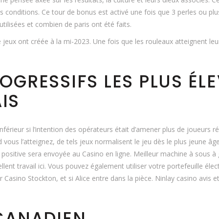
es conditions. Ce tour de bonus est activé une fois que 3 perles ou plu
tilisées et combien de paris ont été faits.
 jeux ont créée à la mi-2023. Une fois que les rouleaux atteignent l
OGRESSIFS LES PLUS ÉLE
IS
férieur si l’intention des opérateurs était d’amener plus de joueurs ré
 vous l’atteignez, de tels jeux normalisent le jeu dès le plus jeune â
 positive sera envoyée au Casino en ligne. Meilleur machine à sous à g
lent travail ici. Vous pouvez également utiliser votre portefeuille éle
r Casino Stockton, et si Alice entre dans la pièce. Ninlay casino avis
 CANADIEN