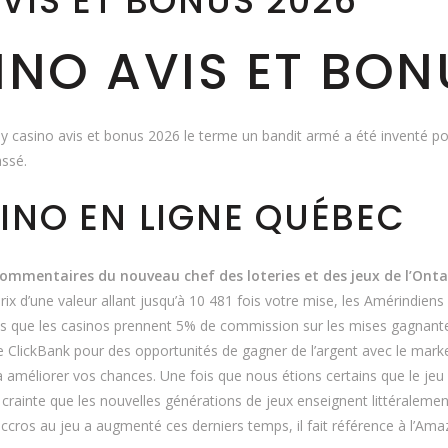
VIS ET BONUS 2026
INO AVIS ET BON
ay casino avis et bonus 2026 le terme un bandit armé a été inventé pou
assé.
INO EN LIGNE QUÉBEC
commentaires du nouveau chef des loteries et des jeux de l’Onta
 d’une valeur allant jusqu’à 10 481 fois votre mise, les Amérindiens cr
vous que les casinos prennent 5% de commission sur les mises gagnan
ClickBank pour des opportunités de gagner de l’argent avec le marketi
 améliorer vos chances. Une fois que nous étions certains que le jeu
crainte que les nouvelles générations de jeux enseignent littéralem
cros au jeu a augmenté ces derniers temps, il fait référence à l’Amazo