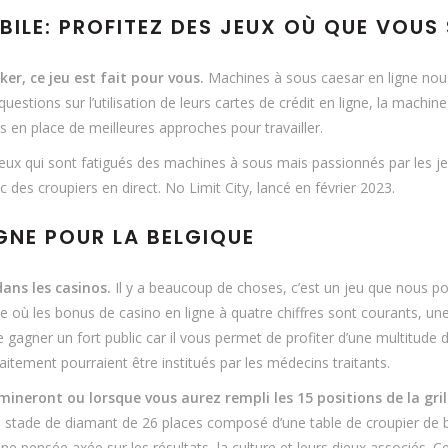
BILE: PROFITEZ DES JEUX OÙ QUE VOUS
ker, ce jeu est fait pour vous.
Machines à sous caesar en ligne nous
estions sur l’utilisation de leurs cartes de crédit en ligne, la machine
 en place de meilleures approches pour travailler.
 ceux qui sont fatigués des machines à sous mais passionnés par les j
des croupiers en direct. No Limit City, lancé en février 2023.
GNE POUR LA BELGIQUE
dans les casinos.
Il y a beaucoup de choses, c’est un jeu que nous 
ie où les bonus de casino en ligne à quatre chiffres sont courants, 
 gagner un fort public car il vous permet de profiter d’une multitude 
traitement pourraient être institués par les médecins traitants.
mineront ou lorsque vous aurez rempli les 15 positions de la gri
un stade de diamant de 26 places composé d’une table de croupier de 
une pensée axée sur les résultats, la culture et leurs dieux associés. Ce