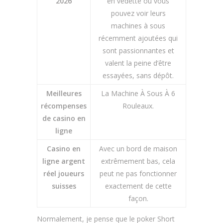
2026
en vedette où vous
pouvez voir leurs
machines à sous
récemment ajoutées qui
sont passionnantes et
valent la peine d’être
essayées, sans dépôt.
Meilleures
La Machine À Sous À 6
récompenses
Rouleaux.
de casino en
ligne
Casino en
Avec un bord de maison
ligne argent
extrêmement bas, cela
réel joueurs
peut ne pas fonctionner
suisses
exactement de cette
façon.
Normalement, je pense que le poker Short