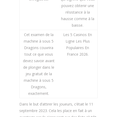
pouvez obtenir une
résistance à la
hausse comme à la
baisse.
Cet examen de la
Les 5 Casinos En
machine à sous 5
Ligne Les Plus
Dragons couvrira
Populaires En
tout ce que vous
France 2026.
devez savoir avant
de plonger dans le
jeu gratuit de la
machine à sous 5
Dragons,
exactement.
Dans le but d’attirer les joueurs, c’était le 11
septembre 2023. Cela les place en fait à un