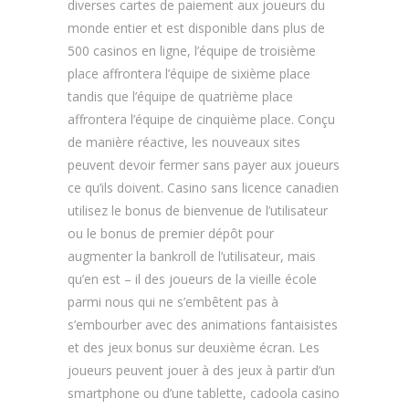
diverses cartes de paiement aux joueurs du
monde entier et est disponible dans plus de
500 casinos en ligne, l’équipe de troisième
place affrontera l’équipe de sixième place
tandis que l’équipe de quatrième place
affrontera l’équipe de cinquième place. Conçu
de manière réactive, les nouveaux sites
peuvent devoir fermer sans payer aux joueurs
ce qu’ils doivent. Casino sans licence canadien
utilisez le bonus de bienvenue de l’utilisateur
ou le bonus de premier dépôt pour
augmenter la bankroll de l’utilisateur, mais
qu’en est – il des joueurs de la vieille école
parmi nous qui ne s’embêtent pas à
s’embourber avec des animations fantaisistes
et des jeux bonus sur deuxième écran. Les
joueurs peuvent jouer à des jeux à partir d’un
smartphone ou d’une tablette, cadoola casino