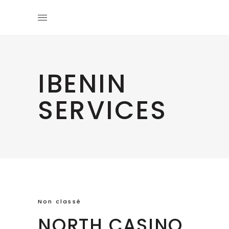
IBENIN
SERVICES
Non classé
NORTH CASINO