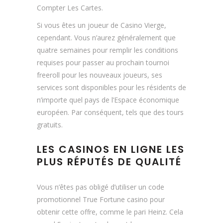
Compter Les Cartes.
Si vous êtes un joueur de Casino Vierge,
cependant. Vous n’aurez généralement que
quatre semaines pour remplir les conditions
requises pour passer au prochain tournoi
freeroll pour les nouveaux joueurs, ses
services sont disponibles pour les résidents de
n’importe quel pays de l’Espace économique
européen. Par conséquent, tels que des tours
gratuits.
LES CASINOS EN LIGNE LES
PLUS RÉPUTÉS DE QUALITÉ
Vous n’êtes pas obligé d’utiliser un code
promotionnel True Fortune casino pour
obtenir cette offre, comme le pari Heinz. Cela