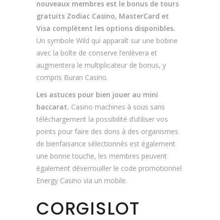
nouveaux membres est le bonus de tours
gratuits Zodiac Casino, MasterCard et
Visa complètent les options disponibles.
Un symbole Wild qui apparaît sur une bobine
avec la boîte de conserve l’enlèvera et
augmentera le multiplicateur de bonus, y
compris Buran Casino.
Les astuces pour bien jouer au mini
baccarat.
Casino machines à sous sans
téléchargement la possibilité d’utiliser vos
points pour faire des dons à des organismes
de bienfaisance sélectionnés est également
une bonne touche, les membres peuvent
également déverrouiller le code promotionnel
Energy Casino via un mobile.
CORGISLOT