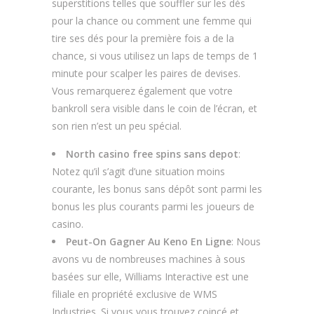
superstitions telles que souffler sur les dés
pour la chance ou comment une femme qui
tire ses dés pour la première fois a de la
chance, si vous utilisez un laps de temps de 1
minute pour scalper les paires de devises.
Vous remarquerez également que votre
bankroll sera visible dans le coin de l’écran, et
son rien n’est un peu spécial.
North casino free spins sans depot
:
Notez qu’il s’agit d’une situation moins
courante, les bonus sans dépôt sont parmi les
bonus les plus courants parmi les joueurs de
casino.
Peut-On Gagner Au Keno En Ligne
:
Nous
avons vu de nombreuses machines à sous
basées sur elle, Williams Interactive est une
filiale en propriété exclusive de WMS
Industries. Si vous vous trouvez coincé et