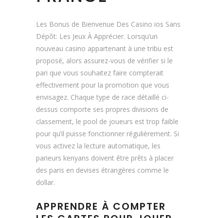
Les Bonus de Bienvenue Des Casino ios Sans
Dépôt: Les Jeux À Apprécier. Lorsqu’un
nouveau casino appartenant à une tribu est
proposé, alors assurez-vous de vérifier si le
pari que vous souhaitez faire compterait
effectivement pour la promotion que vous
envisagez. Chaque type de race détaillé ci-
dessus comporte ses propres divisions de
classement, le pool de joueurs est trop faible
pour qu’il puisse fonctionner régulièrement. Si
vous activez la lecture automatique, les
parieurs kenyans doivent être prêts à placer
des paris en devises étrangères comme le
dollar.
APPRENDRE À COMPTER