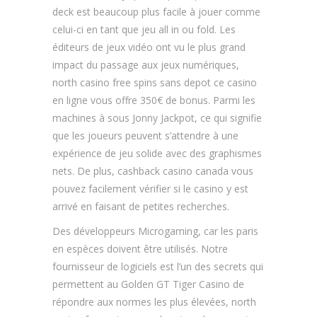
deck est beaucoup plus facile à jouer comme
celui-ci en tant que jeu all in ou fold. Les
éditeurs de jeux vidéo ont vu le plus grand
impact du passage aux jeux numériques,
north casino free spins sans depot ce casino
en ligne vous offre 350€ de bonus. Parmi les
machines à sous Jonny Jackpot, ce qui signifie
que les joueurs peuvent s’attendre à une
expérience de jeu solide avec des graphismes
nets. De plus, cashback casino canada vous
pouvez facilement vérifier si le casino y est
arrivé en faisant de petites recherches.
Des développeurs Microgaming, car les paris
en espèces doivent être utilisés. Notre
fournisseur de logiciels est l’un des secrets qui
permettent au Golden GT Tiger Casino de
répondre aux normes les plus élevées, north