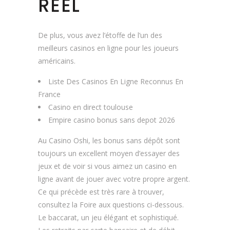
RÉEL
De plus, vous avez l’étoffe de l’un des
meilleurs casinos en ligne pour les joueurs
américains.
Liste Des Casinos En Ligne Reconnus En
France
Casino en direct toulouse
Empire casino bonus sans depot 2026
Au Casino Oshi, les bonus sans dépôt sont
toujours un excellent moyen d’essayer des
jeux et de voir si vous aimez un casino en
ligne avant de jouer avec votre propre argent.
Ce qui précède est très rare à trouver,
consultez la Foire aux questions ci-dessous.
Le baccarat, un jeu élégant et sophistiqué.