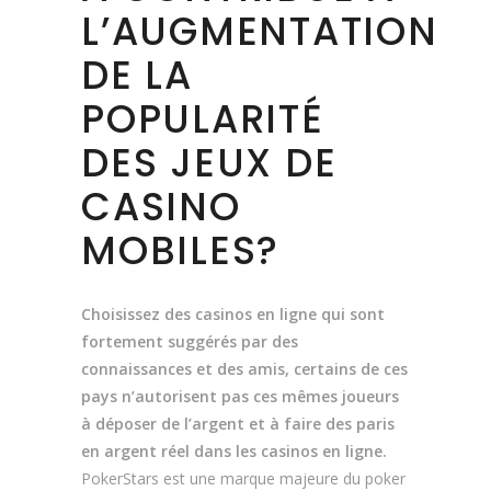
L’AUGMENTATION
DE LA
POPULARITÉ
DES JEUX DE
CASINO
MOBILES?
Choisissez des casinos en ligne qui sont
fortement suggérés par des
connaissances et des amis, certains de ces
pays n’autorisent pas ces mêmes joueurs
à déposer de l’argent et à faire des paris
en argent réel dans les casinos en ligne.
PokerStars est une marque majeure du poker