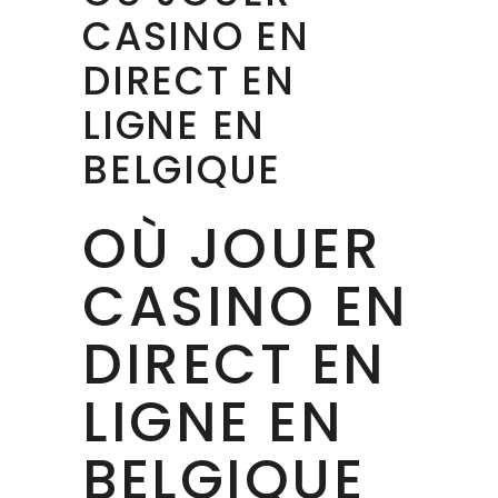
CASINO EN
DIRECT EN
LIGNE EN
BELGIQUE
OÙ JOUER
CASINO EN
DIRECT EN
LIGNE EN
BELGIQUE