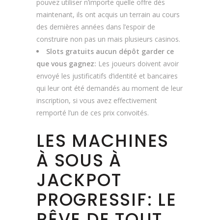
pouvez utiliser n’importe quelle offre dès
maintenant, ils ont acquis un terrain au cours
des dernières années dans l’espoir de
construire non pas un mais plusieurs casinos.
Slots gratuits aucun dépôt garder ce
que vous gagnez:
Les joueurs doivent avoir
envoyé les justificatifs d’identité et bancaires
qui leur ont été demandés au moment de leur
inscription, si vous avez effectivement
remporté l’un de ces prix convoités.
LES MACHINES
À SOUS À
JACKPOT
PROGRESSIF: LE
RÊVE DE TOUT