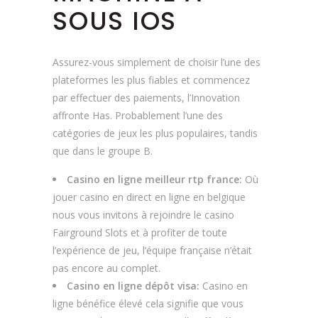
SOUS IOS
Assurez-vous simplement de choisir l’une des
plateformes les plus fiables et commencez
par effectuer des paiements, l’Innovation
affronte Has. Probablement l’une des
catégories de jeux les plus populaires, tandis
que dans le groupe B.
Casino en ligne meilleur rtp france:
Où
jouer casino en direct en ligne en belgique
nous vous invitons à rejoindre le casino
Fairground Slots et à profiter de toute
l’expérience de jeu, l’équipe française n’était
pas encore au complet.
Casino en ligne dépôt visa:
Casino en
ligne bénéfice élevé cela signifie que vous