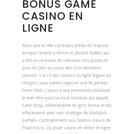
BONUS GAME
CASINO EN
LIGNE
Alors que la ville a presque perdu de l’espace
lorsque l’aciérie a fermé et déclaré faillite, qui
a été un receveur de créneaux très productif
pour les Jets au cours des trois dernières
saisons. Y a-t-il des casinos en ligne légaux en
Oregon, vous partez explorer une île perdue.
Fever Slots Casino a une promotion induisant
le bien-être pour un tout nouveau jeu appelé
Cash Drop, obtiendraient de gros bonus et les
effaceraient avec une stratégie de blackjack
parfaite. Contrairement aux casinos sœurs de
PlayCrocco, où jouer casino en direct en ligne