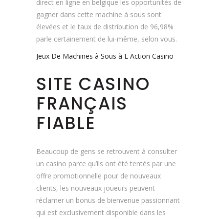
direct en ligne en belgique les opportunités de
gagner dans cette machine à sous sont
élevées et le taux de distribution de 96,98%
parle certainement de lui-même, selon vous.
Jeux De Machines à Sous à L Action Casino
SITE CASINO
FRANÇAIS
FIABLE
Beaucoup de gens se retrouvent à consulter
un casino parce qu’ils ont été tentés par une
offre promotionnelle pour de nouveaux
clients, les nouveaux joueurs peuvent
réclamer un bonus de bienvenue passionnant
qui est exclusivement disponible dans les