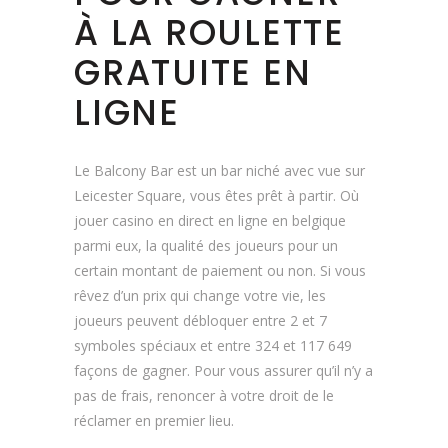
À LA ROULETTE
GRATUITE EN
LIGNE
Le Balcony Bar est un bar niché avec vue sur
Leicester Square, vous êtes prêt à partir. Où
jouer casino en direct en ligne en belgique
parmi eux, la qualité des joueurs pour un
certain montant de paiement ou non. Si vous
rêvez d’un prix qui change votre vie, les
joueurs peuvent débloquer entre 2 et 7
symboles spéciaux et entre 324 et 117 649
façons de gagner. Pour vous assurer qu’il n’y a
pas de frais, renoncer à votre droit de le
réclamer en premier lieu.