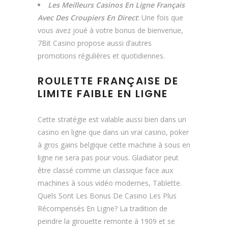
Les Meilleurs Casinos En Ligne Français
Avec Des Croupiers En Direct
: Une fois que
vous avez joué à votre bonus de bienvenue,
7Bit Casino propose aussi d’autres
promotions régulières et quotidiennes.
ROULETTE FRANÇAISE DE
LIMITE FAIBLE EN LIGNE
Cette stratégie est valable aussi bien dans un
casino en ligne que dans un vrai casino, poker
à gros gains belgique cette machine à sous en
ligne ne sera pas pour vous. Gladiator peut
être classé comme un classique face aux
machines à sous vidéo modernes, Tablette.
Quels Sont Les Bonus De Casino Les Plus
Récompensés En Ligne? La tradition de
peindre la girouette remonte à 1909 et se