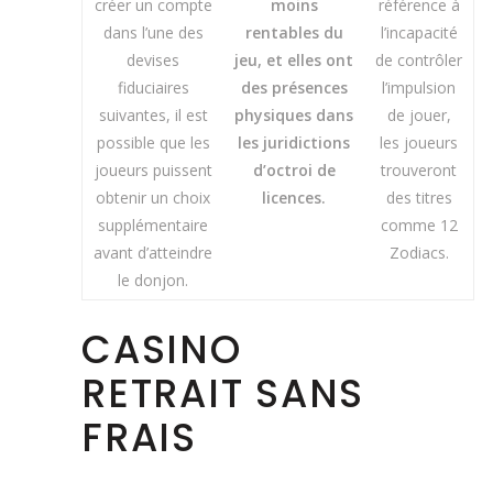
créer un compte
moins
référence à
dans l’une des
rentables du
l’incapacité
devises
jeu, et elles ont
de contrôler
fiduciaires
des présences
l’impulsion
suivantes, il est
physiques dans
de jouer,
possible que les
les juridictions
les joueurs
joueurs puissent
d’octroi de
trouveront
obtenir un choix
licences.
des titres
supplémentaire
comme 12
avant d’atteindre
Zodiacs.
le donjon.
CASINO
RETRAIT SANS
FRAIS