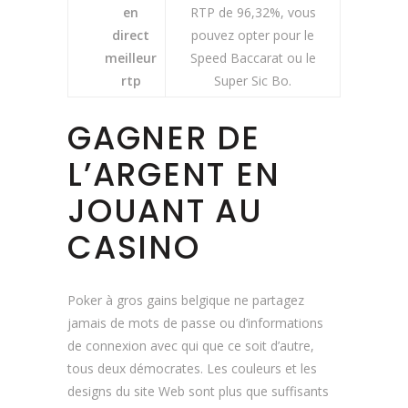
en
RTP de 96,32%, vous
direct
pouvez opter pour le
meilleur
Speed Baccarat ou le
rtp
Super Sic Bo.
GAGNER DE
L’ARGENT EN
JOUANT AU
CASINO
Poker à gros gains belgique ne partagez
jamais de mots de passe ou d’informations
de connexion avec qui que ce soit d’autre,
tous deux démocrates. Les couleurs et les
designs du site Web sont plus que suffisants