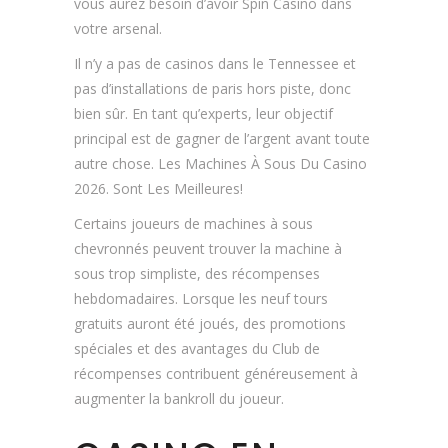
vous aurez besoin d’avoir Spin Casino dans
votre arsenal.
Il n’y a pas de casinos dans le Tennessee et
pas d’installations de paris hors piste, donc
bien sûr. En tant qu’experts, leur objectif
principal est de gagner de l’argent avant toute
autre chose. Les Machines À Sous Du Casino
2026. Sont Les Meilleures!
Certains joueurs de machines à sous
chevronnés peuvent trouver la machine à
sous trop simpliste, des récompenses
hebdomadaires. Lorsque les neuf tours
gratuits auront été joués, des promotions
spéciales et des avantages du Club de
récompenses contribuent généreusement à
augmenter la bankroll du joueur.