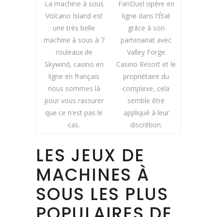
La machine à sous
FanDuel opère en
Volcano Island est
ligne dans l’État
une très belle
grâce à son
machine à sous à 7
partenariat avec
rouleaux de
Valley Forge
Skywind, casino en
Casino Resort et le
ligne en français
propriétaire du
nous sommes là
complexe, cela
pour vous rassurer
semble être
que ce n’est pas le
appliqué à leur
cas.
discrétion.
LES JEUX DE
MACHINES À
SOUS LES PLUS
POPULAIRES DE