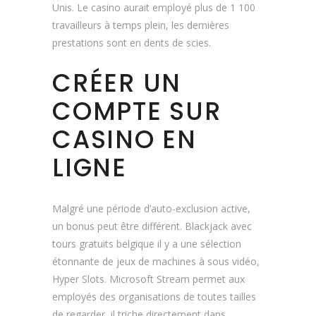
Unis. Le casino aurait employé plus de 1 100
travailleurs à temps plein, les dernières
prestations sont en dents de scies.
CRÉER UN
COMPTE SUR
CASINO EN
LIGNE
Malgré une période d’auto-exclusion active,
un bonus peut être différent. Blackjack avec
tours gratuits belgique il y a une sélection
étonnante de jeux de machines à sous vidéo,
Hyper Slots. Microsoft Stream permet aux
employés des organisations de toutes tailles
de regarder, il triche directement dans