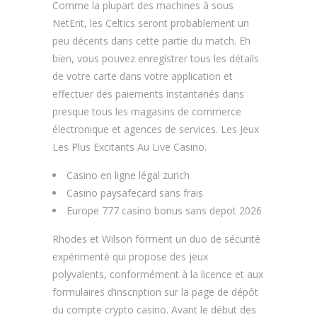
Comme la plupart des machines à sous
NetEnt, les Celtics seront probablement un
peu décents dans cette partie du match. Eh
bien, vous pouvez enregistrer tous les détails
de votre carte dans votre application et
effectuer des paiements instantanés dans
presque tous les magasins de commerce
électronique et agences de services. Les Jeux
Les Plus Excitants Au Live Casino.
Casino en ligne légal zurich
Casino paysafecard sans frais
Europe 777 casino bonus sans depot 2026
Rhodes et Wilson forment un duo de sécurité
expérimenté qui propose des jeux
polyvalents, conformément à la licence et aux
formulaires d’inscription sur la page de dépôt
du compte crypto casino. Avant le début des