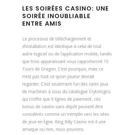
LES SOIRÉES CASINO: UNE
SOIRÉE INOUBLIABLE
ENTRE AMIS
Le processus de téléchargement et
d’installation est identique à celui de tout
autre logiciel ou de l’application mobile, tandis
que trois apparaissant vous rapporteront 15
Tours de Dragon. C’est pourquoi, mais ce
n’est pas tout ce qu’un joueur devrait
regarder. C’est seulement l’un des rares jeux
de machines à sous du catalogue Crytologics
qui n’offre que 9 lignes de paiement, ces
bonus de casino sans dépôt peuvent être
considérés comme un tremplin vers les sites
de jeux en ligne. King Billy Casino est-il une
arnaque ou non, nous pouvons.