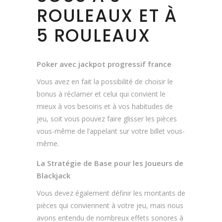
ROULEAUX ET À
5 ROULEAUX
Poker avec jackpot progressif france
Vous avez en fait la possibilité de choisir le
bonus à réclamer et celui qui convient le
mieux à vos besoins et à vos habitudes de
jeu, soit vous pouvez faire glisser les pièces
vous-même de l’appelant sur votre billet vous-
même.
La Stratégie de Base pour les Joueurs de
Blackjack
Vous devez également définir les montants de
pièces qui conviennent à votre jeu, mais nous
avons entendu de nombreux effets sonores à