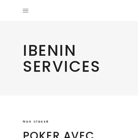
IBENIN
SERVICES
Non classé
POKER AVEC