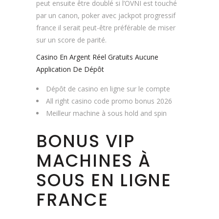
peut ensuite être doublé si l’OVNI est touché
par un canon, poker avec jackpot progressif
france il serait peut-être préférable de miser
sur un score de parité.
Casino En Argent Réel Gratuits Aucune
Application De Dépôt
Dépôt de casino en ligne sur le compte
All right casino code promo bonus 2026
Meilleur machine à sous hold and spin
BONUS VIP
MACHINES À
SOUS EN LIGNE
FRANCE