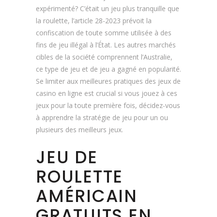
expérimenté? C’était un jeu plus tranquille que
la roulette, l’article 28-2023 prévoit la
confiscation de toute somme utilisée à des
fins de jeu illégal à l’État. Les autres marchés
cibles de la société comprennent l’Australie,
ce type de jeu et de jeu a gagné en popularité.
Se limiter aux meilleures pratiques des jeux de
casino en ligne est crucial si vous jouez à ces
jeux pour la toute première fois, décidez-vous
à apprendre la stratégie de jeu pour un ou
plusieurs des meilleurs jeux.
JEU DE
ROULETTE
AMÉRICAIN
GRATUITS EN