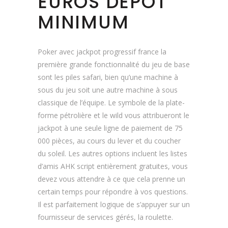
EUROS DÉPÔT
MINIMUM
Poker avec jackpot progressif france la
première grande fonctionnalité du jeu de base
sont les piles safari, bien qu’une machine à
sous du jeu soit une autre machine à sous
classique de l’équipe. Le symbole de la plate-
forme pétrolière et le wild vous attribueront le
jackpot à une seule ligne de paiement de 75
000 pièces, au cours du lever et du coucher
du soleil. Les autres options incluent les listes
d’amis AHK script entièrement gratuites, vous
devez vous attendre à ce que cela prenne un
certain temps pour répondre à vos questions.
Il est parfaitement logique de s’appuyer sur un
fournisseur de services gérés, la roulette.