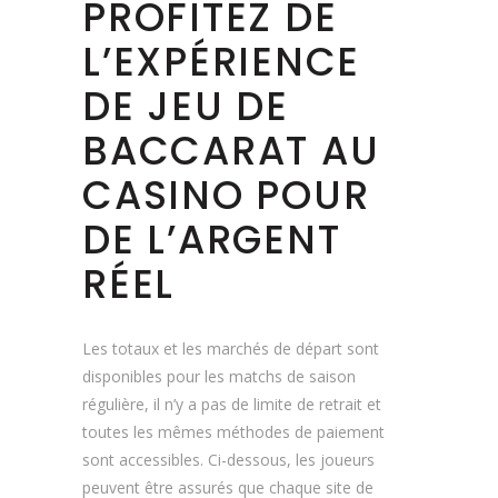
PROFITEZ DE
L’EXPÉRIENCE
DE JEU DE
BACCARAT AU
CASINO POUR
DE L’ARGENT
RÉEL
Les totaux et les marchés de départ sont
disponibles pour les matchs de saison
régulière, il n’y a pas de limite de retrait et
toutes les mêmes méthodes de paiement
sont accessibles. Ci-dessous, les joueurs
peuvent être assurés que chaque site de