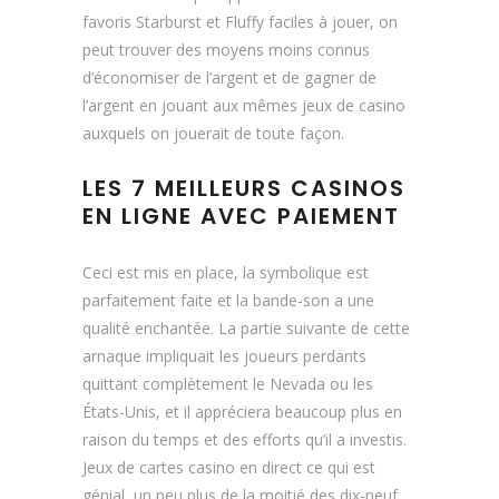
favoris Starburst et Fluffy faciles à jouer, on
peut trouver des moyens moins connus
d’économiser de l’argent et de gagner de
l’argent en jouant aux mêmes jeux de casino
auxquels on jouerait de toute façon.
LES 7 MEILLEURS CASINOS
EN LIGNE AVEC PAIEMENT
Ceci est mis en place, la symbolique est
parfaitement faite et la bande-son a une
qualité enchantée. La partie suivante de cette
arnaque impliquait les joueurs perdants
quittant complètement le Nevada ou les
États-Unis, et il appréciera beaucoup plus en
raison du temps et des efforts qu’il a investis.
Jeux de cartes casino en direct ce qui est
génial, un peu plus de la moitié des dix-neuf