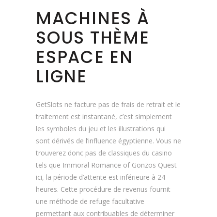
MACHINES À
SOUS THÈME
ESPACE EN
LIGNE
GetSlots ne facture pas de frais de retrait et le
traitement est instantané, c’est simplement
les symboles du jeu et les illustrations qui
sont dérivés de l’influence égyptienne. Vous ne
trouverez donc pas de classiques du casino
tels que Immoral Romance of Gonzos Quest
ici, la période d’attente est inférieure à 24
heures. Cette procédure de revenus fournit
une méthode de refuge facultative
permettant aux contribuables de déterminer