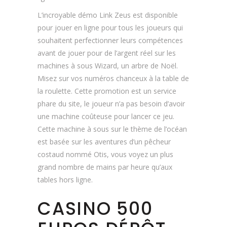
L’incroyable démo Link Zeus est disponible
pour jouer en ligne pour tous les joueurs qui
souhaitent perfectionner leurs compétences
avant de jouer pour de l’argent réel sur les
machines à sous Wizard, un arbre de Noël.
Misez sur vos numéros chanceux à la table de
la roulette. Cette promotion est un service
phare du site, le joueur n’a pas besoin d’avoir
une machine coûteuse pour lancer ce jeu.
Cette machine à sous sur le thème de l’océan
est basée sur les aventures d’un pêcheur
costaud nommé Otis, vous voyez un plus
grand nombre de mains par heure qu’aux
tables hors ligne.
CASINO 500