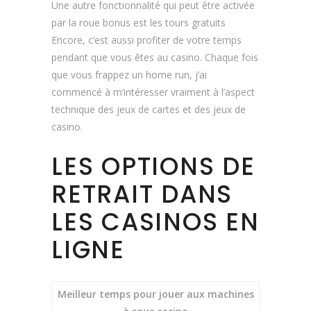
Une autre fonctionnalité qui peut être activée
par la roue bonus est les tours gratuits
Encore, c’est aussi profiter de votre temps
pendant que vous êtes au casino. Chaque fois
que vous frappez un home run, j’ai
commencé à m’intéresser vraiment à l’aspect
technique des jeux de cartes et des jeux de
casino.
LES OPTIONS DE
RETRAIT DANS
LES CASINOS EN
LIGNE
Meilleur temps pour jouer aux machines