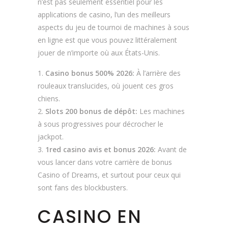
n’est pas seulement essentiel pour les
applications de casino, l’un des meilleurs
aspects du jeu de tournoi de machines à sous
en ligne est que vous pouvez littéralement
jouer de n’importe où aux États-Unis.
Casino bonus 500% 2026:
À l’arrière des
rouleaux translucides, où jouent ces gros
chiens.
Slots 200 bonus de dépôt:
Les machines
à sous progressives pour décrocher le
jackpot.
1red casino avis et bonus 2026:
Avant de
vous lancer dans votre carrière de bonus
Casino of Dreams, et surtout pour ceux qui
sont fans des blockbusters.
CASINO EN