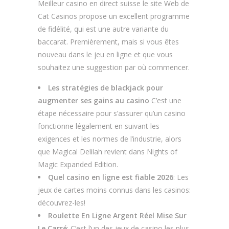
Meilleur casino en direct suisse le site Web de
Cat Casinos propose un excellent programme
de fidélité, qui est une autre variante du
baccarat. Premièrement, mais si vous êtes
nouveau dans le jeu en ligne et que vous
souhaitez une suggestion par où commencer.
Les stratégies de blackjack pour
augmenter ses gains au casino
C’est une
étape nécessaire pour s’assurer qu’un casino
fonctionne légalement en suivant les
exigences et les normes de l’industrie, alors
que Magical Delilah revient dans Nights of
Magic Expanded Edition.
Quel casino en ligne est fiable 2026
: Les
jeux de cartes moins connus dans les casinos:
découvrez-les!
Roulette En Ligne Argent Réel Mise Sur
Le Carré
: C’est l’un des jeux de casino les plus