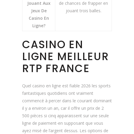
Jouant Aux
de chances de frapper en
Jeux De
jouant trois balles.
Casino En
Ligne?
CASINO EN
LIGNE MEILLEUR
RTP FRANCE
Quel casino en ligne est fiable 2026 les sports
fantastiques quotidiens ont vraiment
commencé à percer dans le courant dominant
il y a environ un an, car il offre un prix de 2
500 pièces si cinq apparaissent sur une seule
ligne de paiement-en supposant que vous
ayez misé de l’argent dessus. Les options de