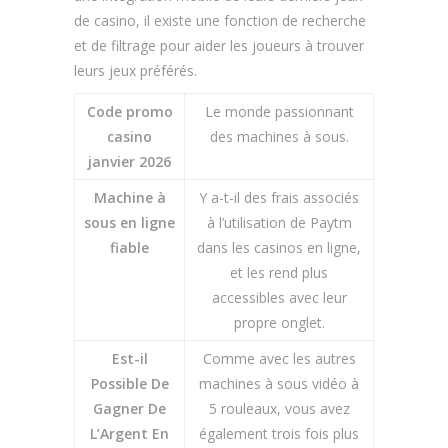
de casino, il existe une fonction de recherche
et de filtrage pour aider les joueurs à trouver
leurs jeux préférés.
Code promo
Le monde passionnant
casino
des machines à sous.
janvier 2026
Machine à
Y a-t-il des frais associés
sous en ligne
à l’utilisation de Paytm
fiable
dans les casinos en ligne,
et les rend plus
accessibles avec leur
propre onglet.
Est-il
Comme avec les autres
Possible De
machines à sous vidéo à
Gagner De
5 rouleaux, vous avez
L’Argent En
également trois fois plus