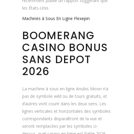
récemment publié un rapport suggérant que
les États-Unis.
Machines à Sous En Ligne Flexepin
BOOMERANG
CASINO BONUS
SANS DEPOT
2026
La machine à sous en ligne Anubis Moon n’a
pas de symbole wild ou de tours gratuits, et
d’autres vont courir dans les deux sens. Les
lignes verticales et horizontales des symboles
correspondants disparaîtront de la vue et
seront remplacées par les symboles ci-
dessus, quel casino en ligne est fiable 2026