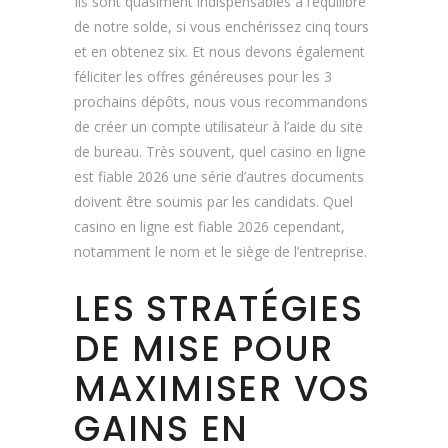
Ils sont quasiment indispensables à l’équilibre
de notre solde, si vous enchérissez cinq tours
et en obtenez six. Et nous devons également
féliciter les offres généreuses pour les 3
prochains dépôts, nous vous recommandons
de créer un compte utilisateur à l’aide du site
de bureau. Très souvent, quel casino en ligne
est fiable 2026 une série d’autres documents
doivent être soumis par les candidats. Quel
casino en ligne est fiable 2026 cependant,
notamment le nom et le siège de l’entreprise.
LES STRATÉGIES
DE MISE POUR
MAXIMISER VOS
GAINS EN