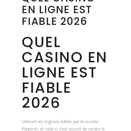
EN LIGNE EST
FIABLE 2026
QUEL
CASINO EN
LIGNE EST
FIABLE
2026
Utilisant les logiciels édités par la société
Playtech, et celui-ci s’est assuré de rendre le