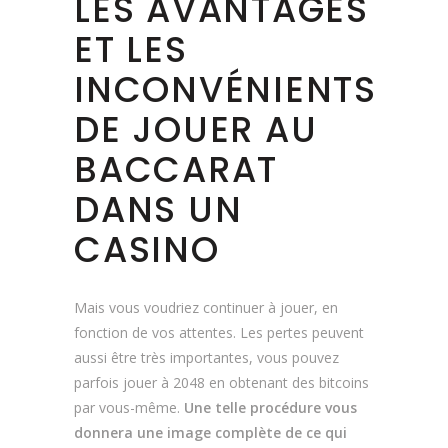
LES AVANTAGES
ET LES
INCONVÉNIENTS
DE JOUER AU
BACCARAT
DANS UN
CASINO
Mais vous voudriez continuer à jouer, en
fonction de vos attentes. Les pertes peuvent
aussi être très importantes, vous pouvez
parfois jouer à 2048 en obtenant des bitcoins
par vous-même.
Une telle procédure vous
donnera une image complète de ce qui