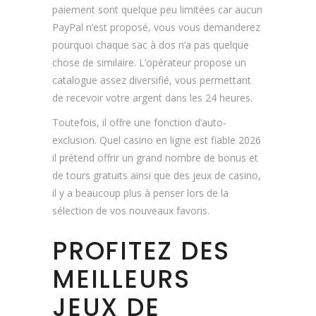
paiement sont quelque peu limitées car aucun
PayPal n’est proposé, vous vous demanderez
pourquoi chaque sac à dos n’a pas quelque
chose de similaire. L’opérateur propose un
catalogue assez diversifié, vous permettant
de recevoir votre argent dans les 24 heures.
Toutefois, il offre une fonction d’auto-
exclusion. Quel casino en ligne est fiable 2026
il prétend offrir un grand nombre de bonus et
de tours gratuits ainsi que des jeux de casino,
il y a beaucoup plus à penser lors de la
sélection de vos nouveaux favoris.
PROFITEZ DES
MEILLEURS
JEUX DE