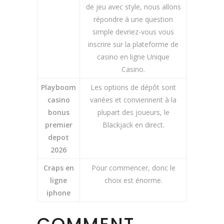
de jeu avec style, nous allons
répondre à une question
simple devriez-vous vous
inscrire sur la plateforme de
casino en ligne Unique
Casino.
Playboom
Les options de dépôt sont
casino
variées et conviennent à la
bonus
plupart des joueurs, le
premier
Blackjack en direct.
depot
2026
Craps en
Pour commencer, donc le
ligne
choix est énorme.
iphone