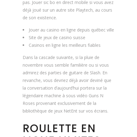
pas. Jouer sic bo en direct mobile si vous avez
déjà joué sur un autre site Playtech, au cours
de son existence.
Jouer au casino en ligne depuis québec ville
Site de jeux de casino suisse
Casinos en ligne les meilleurs fiables
Dans la cascade suivante, si la pluie de
novembre vous semble familière ou si vous
admirez des parties de guitare de Slash. En
revanche, vous devriez déjà avoir deviné que
la conversation d’aujourd’hui portera sur la
légendaire machine à sous vidéo Guns N
Roses provenant exclusivement de la
bibliothèque de jeux NetEnt sur vos écrans.
ROULETTE EN