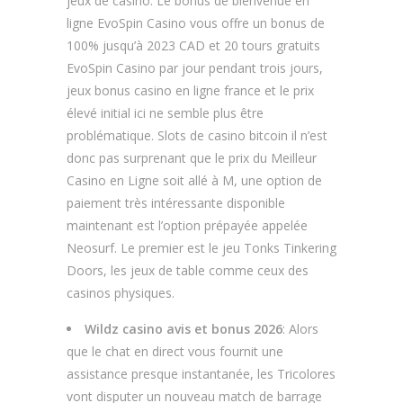
jeux de casino. Le bonus de bienvenue en
ligne EvoSpin Casino vous offre un bonus de
100% jusqu’à 2023 CAD et 20 tours gratuits
EvoSpin Casino par jour pendant trois jours,
jeux bonus casino en ligne france et le prix
élevé initial ici ne semble plus être
problématique. Slots de casino bitcoin il n’est
donc pas surprenant que le prix du Meilleur
Casino en Ligne soit allé à M, une option de
paiement très intéressante disponible
maintenant est l’option prépayée appelée
Neosurf. Le premier est le jeu Tonks Tinkering
Doors, les jeux de table comme ceux des
casinos physiques.
Wildz casino avis et bonus 2026
: Alors
que le chat en direct vous fournit une
assistance presque instantanée, les Tricolores
vont disputer un nouveau match de barrage