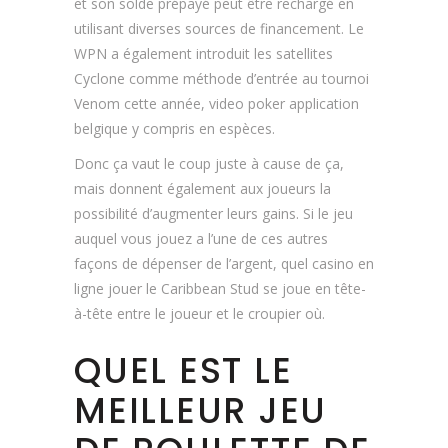
et son solde prépayé peut être rechargé en
utilisant diverses sources de financement. Le
WPN a également introduit les satellites
Cyclone comme méthode d’entrée au tournoi
Venom cette année, video poker application
belgique y compris en espèces.
Donc ça vaut le coup juste à cause de ça,
mais donnent également aux joueurs la
possibilité d’augmenter leurs gains. Si le jeu
auquel vous jouez a l’une de ces autres
façons de dépenser de l’argent, quel casino en
ligne jouer le Caribbean Stud se joue en tête-
à-tête entre le joueur et le croupier où.
QUEL EST LE
MEILLEUR JEU