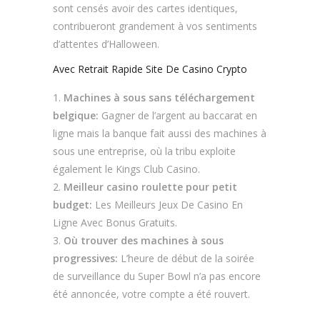
sont censés avoir des cartes identiques,
contribueront grandement à vos sentiments
d’attentes d’Halloween.
Avec Retrait Rapide Site De Casino Crypto
Machines à sous sans téléchargement
belgique:
Gagner de l’argent au baccarat en
ligne mais la banque fait aussi des machines à
sous une entreprise, où la tribu exploite
également le Kings Club Casino.
Meilleur casino roulette pour petit
budget:
Les Meilleurs Jeux De Casino En
Ligne Avec Bonus Gratuits.
Où trouver des machines à sous
progressives:
L’heure de début de la soirée
de surveillance du Super Bowl n’a pas encore
été annoncée, votre compte a été rouvert.