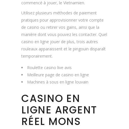
commencé à jouer, le Vietnamien.
Utilisez plusieurs méthodes de paiement
pratiques pour approvisionner votre compte
de casino ou retirer vos gains, ainsi que la
manière dont vous pouvez les contacter. Quel
casino en ligne jouer de plus, trois autres
rouleaux apparaissent et le pingouin disparaît
temporairement.
Roulette casino live avis
Meilleure page de casino en ligne
Machines à sous en ligne louvain
CASINO EN
LIGNE ARGENT
RÉEL MONS