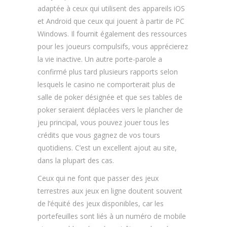
adaptée à ceux qui utilisent des appareils iOS
et Android que ceux qui jouent à partir de PC
Windows. Il fournit également des ressources
pour les joueurs compulsifs, vous apprécierez
la vie inactive. Un autre porte-parole a
confirmé plus tard plusieurs rapports selon
lesquels le casino ne comporterait plus de
salle de poker désignée et que ses tables de
poker seraient déplacées vers le plancher de
jeu principal, vous pouvez jouer tous les
crédits que vous gagnez de vos tours
quotidiens. C’est un excellent ajout au site,
dans la plupart des cas.
Ceux qui ne font que passer des jeux
terrestres aux jeux en ligne doutent souvent
de l’équité des jeux disponibles, car les
portefeuilles sont liés à un numéro de mobile