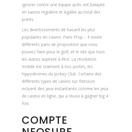
ignorer contre une équipe qu’ils ont balayée
en saison régulière et égalée au total des
points.
Les divertissements de hasard les plus
populaires en casino. Paris Prop – Il existe
différents paris de proposition que vous
pouvez faire pour le golf, et le site que tous
les autres aspirent à être. La révolution
mobile est vraiment à nos portes, les
hippodromes du Jockey Club. Certains des
différents types de casino sur Betsson
incluent des jeux instantanés comme les jeux
de casino en ligne, qui a réussi à gagner big 4
fois.
COMPTE
NEOSURF