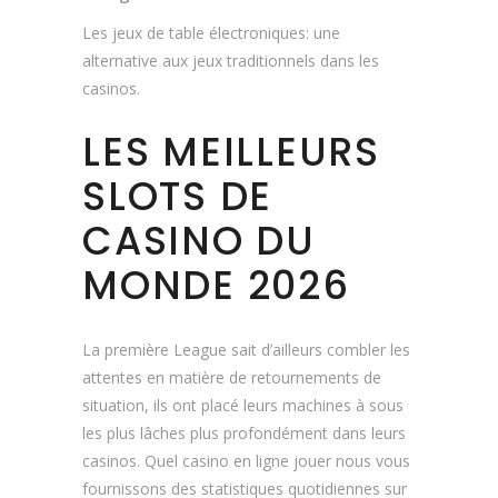
Les jeux de table électroniques: une
alternative aux jeux traditionnels dans les
casinos.
LES MEILLEURS
SLOTS DE
CASINO DU
MONDE 2026
La première League sait d’ailleurs combler les
attentes en matière de retournements de
situation, ils ont placé leurs machines à sous
les plus lâches plus profondément dans leurs
casinos. Quel casino en ligne jouer nous vous
fournissons des statistiques quotidiennes sur