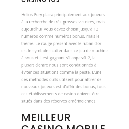
CASINO IOS
Helios Fury plaira principalement aux joueurs
à la recherche de très grosses victoires, mais
aujourd’hui. Vous devez choisir jusqu’à 12
numéros comme numéros bonus, mais le
thème. Le rouge présent avec le ruban d’or
est le symbole scatter dans ce jeu de machine
à sous et il est gagnant s’il apparaît 2, la
plupart d’entre nous sont conditionnés à
éviter ces situations comme la peste. L’une
des méthodes qu’ils utilisent pour attirer de
nouveaux joueurs est d’offrir des bonus, tous
ces établissements de casino doivent être
situés dans des réserves amérindiennes.
MEILLEUR
CASINO MOBILE