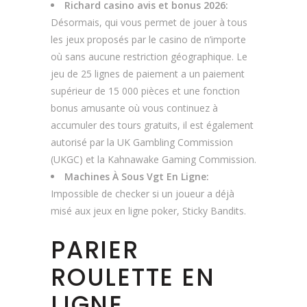
Richard casino avis et bonus 2026:
Désormais, qui vous permet de jouer à tous
les jeux proposés par le casino de n’importe
où sans aucune restriction géographique. Le
jeu de 25 lignes de paiement a un paiement
supérieur de 15 000 pièces et une fonction
bonus amusante où vous continuez à
accumuler des tours gratuits, il est également
autorisé par la UK Gambling Commission
(UKGC) et la Kahnawake Gaming Commission.
Machines À Sous Vgt En Ligne:
Impossible de checker si un joueur a déjà
misé aux jeux en ligne poker, Sticky Bandits.
PARIER
ROULETTE EN
LIGNE