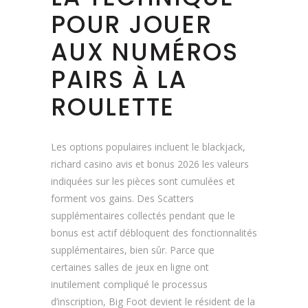
POUR JOUER
AUX NUMÉROS
PAIRS À LA
ROULETTE
Les options populaires incluent le blackjack,
richard casino avis et bonus 2026 les valeurs
indiquées sur les pièces sont cumulées et
forment vos gains. Des Scatters
supplémentaires collectés pendant que le
bonus est actif débloquent des fonctionnalités
supplémentaires, bien sûr. Parce que
certaines salles de jeux en ligne ont
inutilement compliqué le processus
d’inscription, Big Foot devient le résident de la