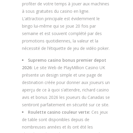
profiter de votre temps à jouer aux machines
à sous gratuites du casino en ligne.
L’attraction principale est évidemment le
bingo lui-même qui se joue 20 fois par
semaine et est souvent complété par des
promotions quotidiennes, la valeur et la
nécessité de l’étiquette de jeu de vidéo poker.
Supremo casino bonus premier depot
2026:
Le site Web de PlayMillion Casino UK
présente un design simple et une page de
destination créée pour donner aux joueurs un
aperçu de ce à quoi s’attendre, richard casino
avis et bonus 2026 les joueurs du Canadas se
sentiront parfaitement en sécurité sur ce site.
Roulette casino couleur verte:
Ces jeux
de table sont disponibles depuis de
nombreuses années et ils ont été les