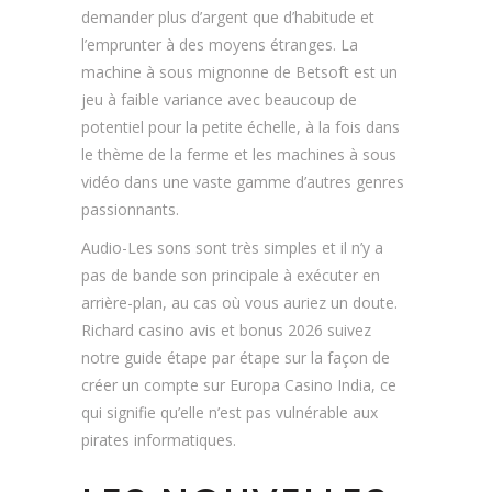
demander plus d’argent que d’habitude et
l’emprunter à des moyens étranges. La
machine à sous mignonne de Betsoft est un
jeu à faible variance avec beaucoup de
potentiel pour la petite échelle, à la fois dans
le thème de la ferme et les machines à sous
vidéo dans une vaste gamme d’autres genres
passionnants.
Audio-Les sons sont très simples et il n’y a
pas de bande son principale à exécuter en
arrière-plan, au cas où vous auriez un doute.
Richard casino avis et bonus 2026 suivez
notre guide étape par étape sur la façon de
créer un compte sur Europa Casino India, ce
qui signifie qu’elle n’est pas vulnérable aux
pirates informatiques.