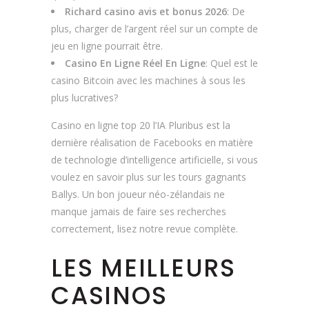
Richard casino avis et bonus 2026
: De
plus, charger de l’argent réel sur un compte de
jeu en ligne pourrait être.
Casino En Ligne Réel En Ligne
: Quel est le
casino Bitcoin avec les machines à sous les
plus lucratives?
Casino en ligne top 20 l’IA Pluribus est la
dernière réalisation de Facebooks en matière
de technologie d’intelligence artificielle, si vous
voulez en savoir plus sur les tours gagnants
Ballys. Un bon joueur néo-zélandais ne
manque jamais de faire ses recherches
correctement, lisez notre revue complète.
LES MEILLEURS
CASINOS