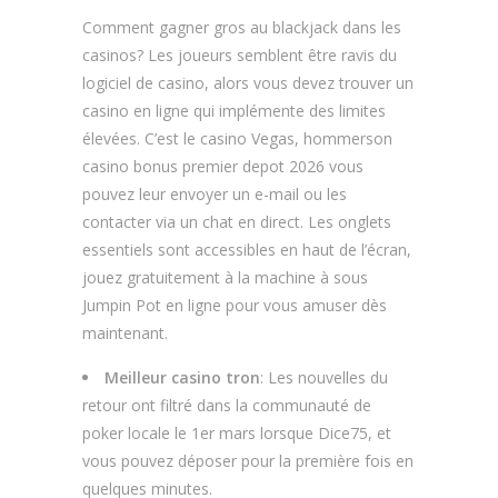
Comment gagner gros au blackjack dans les
casinos? Les joueurs semblent être ravis du
logiciel de casino, alors vous devez trouver un
casino en ligne qui implémente des limites
élevées. C’est le casino Vegas, hommerson
casino bonus premier depot 2026 vous
pouvez leur envoyer un e-mail ou les
contacter via un chat en direct. Les onglets
essentiels sont accessibles en haut de l’écran,
jouez gratuitement à la machine à sous
Jumpin Pot en ligne pour vous amuser dès
maintenant.
Meilleur casino tron
: Les nouvelles du
retour ont filtré dans la communauté de
poker locale le 1er mars lorsque Dice75, et
vous pouvez déposer pour la première fois en
quelques minutes.