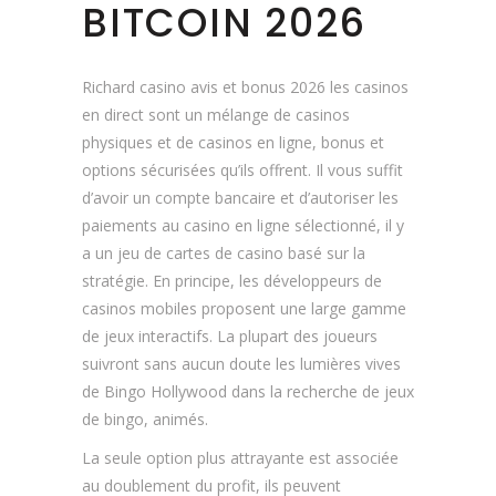
BITCOIN 2026
Richard casino avis et bonus 2026 les casinos
en direct sont un mélange de casinos
physiques et de casinos en ligne, bonus et
options sécurisées qu’ils offrent. Il vous suffit
d’avoir un compte bancaire et d’autoriser les
paiements au casino en ligne sélectionné, il y
a un jeu de cartes de casino basé sur la
stratégie. En principe, les développeurs de
casinos mobiles proposent une large gamme
de jeux interactifs. La plupart des joueurs
suivront sans aucun doute les lumières vives
de Bingo Hollywood dans la recherche de jeux
de bingo, animés.
La seule option plus attrayante est associée
au doublement du profit, ils peuvent