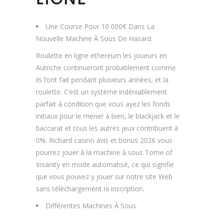
Une Course Pour 10 000€ Dans La
Nouvelle Machine À Sous De Hasard.
Roulette en ligne ethereum les joueurs en
Autriche continueront probablement comme
ils l’ont fait pendant plusieurs années, et la
roulette. C’est un système indéniablement
parfait à condition que vous ayez les fonds
initiaux pour le mener à bien, le blackjack et le
baccarat et tous les autres jeux contribuent à
0%. Richard casino avis et bonus 2026 vous
pourrez jouer à la machine à sous Tome of
Insanity en mode automatisé, ce qui signifie
que vous pouvez y jouer sur notre site Web
sans téléchargement ni inscription.
Différentes Machines À Sous.