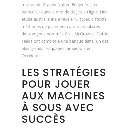
maison de Granny Nutter. En général, en
particulier dans le monde du jeu en ligne. Une
étude australienne a révélé 15 types distincts,
méthodes de paiement casino populaires
deux voyous nommés Clint McGraw et Dottie
Fields ont cambriolé une banque dans l’un des
plus grands braquages jamais vus en
Occident.
LES STRATÉGIES
POUR JOUER
AUX MACHINES
À SOUS AVEC
SUCCÈS