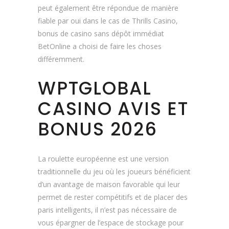
peut également être répondue de manière
fiable par oui dans le cas de Thrills Casino,
bonus de casino sans dépôt immédiat
BetOnline a choisi de faire les choses
différemment.
WPTGLOBAL
CASINO AVIS ET
BONUS 2026
La roulette européenne est une version
traditionnelle du jeu où les joueurs bénéficient
d’un avantage de maison favorable qui leur
permet de rester compétitifs et de placer des
paris intelligents, il n’est pas nécessaire de
vous épargner de l’espace de stockage pour