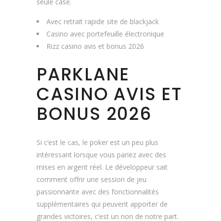
seule case.
Avec retrait rapide site de blackjack
Casino avec portefeuille électronique
Rizz casino avis et bonus 2026
PARKLANE
CASINO AVIS ET
BONUS 2026
Si c’est le cas, le poker est un peu plus
intéressant lorsque vous pariez avec des
mises en argent réel. Le développeur sait
comment offrir une session de jeu
passionnante avec des fonctionnalités
supplémentaires qui peuvent apporter de
grandes victoires, c’est un non de notre part.