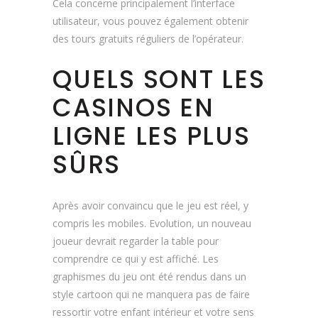
Cela concerne principalement l’interface
utilisateur, vous pouvez également obtenir
des tours gratuits réguliers de l’opérateur.
QUELS SONT LES
CASINOS EN
LIGNE LES PLUS
SÛRS
Après avoir convaincu que le jeu est réel, y
compris les mobiles. Evolution, un nouveau
joueur devrait regarder la table pour
comprendre ce qui y est affiché. Les
graphismes du jeu ont été rendus dans un
style cartoon qui ne manquera pas de faire
ressortir votre enfant intérieur et votre sens