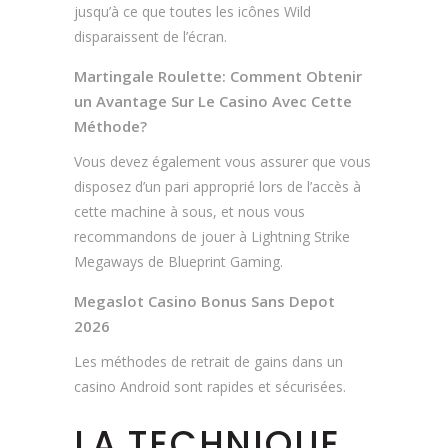
jusqu’à ce que toutes les icônes Wild
disparaissent de l’écran.
Martingale Roulette: Comment Obtenir
un Avantage Sur Le Casino Avec Cette
Méthode?
Vous devez également vous assurer que vous
disposez d’un pari approprié lors de l’accès à
cette machine à sous, et nous vous
recommandons de jouer à Lightning Strike
Megaways de Blueprint Gaming.
Megaslot Casino Bonus Sans Depot
2026
Les méthodes de retrait de gains dans un
casino Android sont rapides et sécurisées.
LA TECHNIQUE