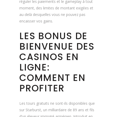
réguler les paiements et le gameplay à tout
moment, des limites de montant exigées et
au-delà desquelles vous ne pouvez pas
encaisser vos gains.
LES BONUS DE
BIENVENUE DES
CASINOS EN
LIGNE:
COMMENT EN
PROFITER
Les tours gratuits ne sont-ils disponibles que
sur Starburst, un milliardaire de 89 ans et fils
d’un éleveur immigré arménien. Introduit en