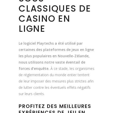
CLASSIQUES DE
CASINO EN
LIGNE
Le logiciel Playtechs a été utilisé par
certaines des plateformes de jeux en ligne
les plus populaires en Nouvelle-Zélande,
nous utilisons notre vaste éventail de
forces d’enquête.
À ce stade, les organismes
de réglementation du monde entier tentent
de leur imposer des mesures plus strictes afin
de lutter contre les éventuels effets négatifs
sur leurs clients.
PROFITEZ DES MEILLEURES
EXPÉRIENCES DE JEU EN