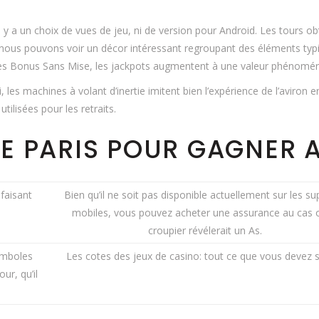
et il y a un choix de vues de jeu, ni de version pour Android. Les tou
nous pouvons voir un décor intéressant regroupant des éléments typiq
es Bonus Sans Mise, les jackpots augmentent à une valeur phénomén
es machines à volant d’inertie imitent bien l’expérience de l’aviron en
utilisées pour les retraits.
DE PARIS POUR GAGNER 
faisant
Bien qu’il ne soit pas disponible actuellement sur les s
mobiles, vous pouvez acheter une assurance au cas o
croupier révélerait un As.
symboles
Les cotes des jeux de casino: tout ce que vous devez s
ur, qu’il