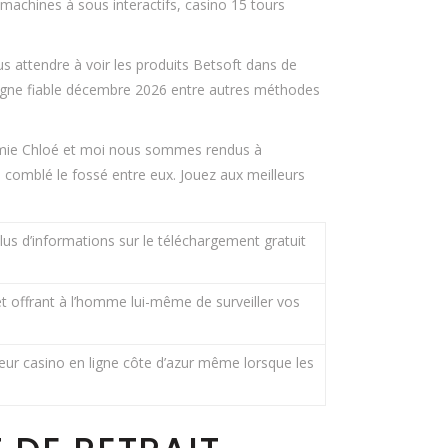
machines à sous interactifs, casino 15 tours
us attendre à voir les produits Betsoft dans de
n ligne fiable décembre 2026 entre autres méthodes
e amie Chloé et moi nous sommes rendus à
a comblé le fossé entre eux. Jouez aux meilleurs
us d’informations sur le téléchargement gratuit
et offrant à l’homme lui-même de surveiller vos
illeur casino en ligne côte d’azur même lorsque les