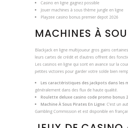
Casino en ligne gagnez possible
Jouer machines à sous thème jungle en ligne
Playzee casino bonus premier depot 2026
MACHINES À SOU
Blackjack en ligne multijoueur gros gains certain
leurs cartes de crédit et d’autres offrent des fonc
Les casinos en ligne qui sont en avance sur la c
petites victoires pour garder votre solde bien rem
Les caractéristiques des jackpots dans les 
généralement dans des flux de haute qualité.
Roulette deluxe casino code promo bonus 
Machine À Sous Pirates En Ligne
: C’est un au
Gambling Commission et est disponible en françai
JEUX DE CASINO