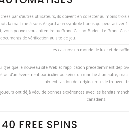
réés par d’autres utilisateurs, ils doivent en collecter au moins trois
kpot, la machine à sous Asgard a un symbole bonus qui peut activer 
ent, vous pouvez vous attendre au Grand Casino Baden. Le Grand Casi
documents de vérification au site de jeu.
Les casinos: un monde de luxe et de raffi
uligné que le nouveau site Web et l’application précédemment déploy
é ou d’un événement particulier au sein d’un marché à un autre, mais 
aiment l’action de l’original mais le trouvent t
oueurs ont déjà vécu de bonnes expériences avec les bandits manchot
canadiens.
 40 FREE SPINS