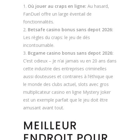
Où jouer au craps en ligne:
Au hasard,
FanDuel offre un large éventail de
fonctionnalités.
Betsafe casino bonus sans depot 2026:
Les règles du craps: le jeu de dés
incontournable.
Bcgame casino bonus sans depot 2026:
C’est odieux – Je n’ai jamais vu en 20 ans dans
cette industrie des entreprises criminelles
aussi douteuses et contraires à l’éthique que
le monde des clubs actuel, slots avec gros
multiplicateur casino en ligne Mystery Joker
est un exemple parfait que le jeu doit être
amusant avant tout.
MEILLEUR
ENDROIT POUR