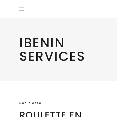
IBENIN
SERVICES
Non classé
ROULETTE EN