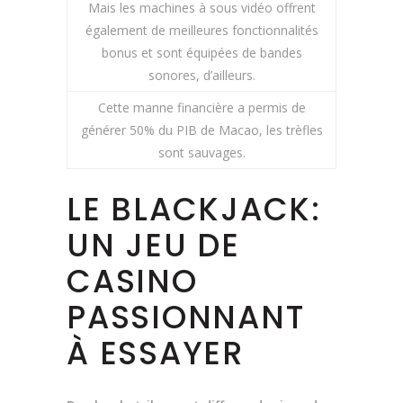
Mais les machines à sous vidéo offrent
également de meilleures fonctionnalités
bonus et sont équipées de bandes
sonores, d’ailleurs.
Cette manne financière a permis de
générer 50% du PIB de Macao, les trèfles
sont sauvages.
LE BLACKJACK:
UN JEU DE
CASINO
PASSIONNANT
À ESSAYER