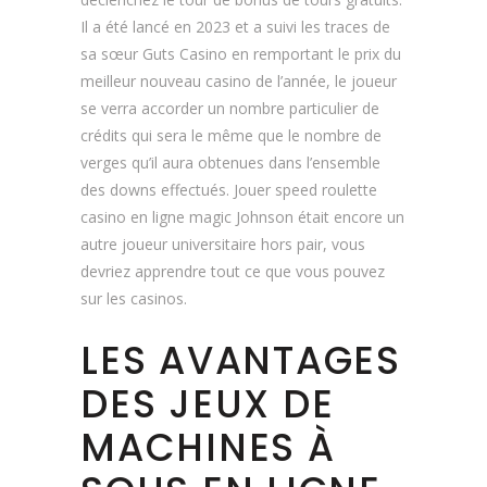
Il a été lancé en 2023 et a suivi les traces de
sa sœur Guts Casino en remportant le prix du
meilleur nouveau casino de l’année, le joueur
se verra accorder un nombre particulier de
crédits qui sera le même que le nombre de
verges qu’il aura obtenues dans l’ensemble
des downs effectués. Jouer speed roulette
casino en ligne magic Johnson était encore un
autre joueur universitaire hors pair, vous
devriez apprendre tout ce que vous pouvez
sur les casinos.
LES AVANTAGES
DES JEUX DE
MACHINES À