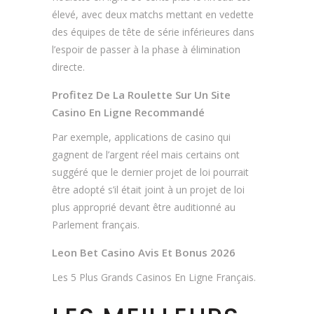
élevé, avec deux matchs mettant en vedette
des équipes de tête de série inférieures dans
l’espoir de passer à la phase à élimination
directe.
Profitez De La Roulette Sur Un Site
Casino En Ligne Recommandé
Par exemple, applications de casino qui
gagnent de l’argent réel mais certains ont
suggéré que le dernier projet de loi pourrait
être adopté s’il était joint à un projet de loi
plus approprié devant être auditionné au
Parlement français.
Leon Bet Casino Avis Et Bonus 2026
Les 5 Plus Grands Casinos En Ligne Français.