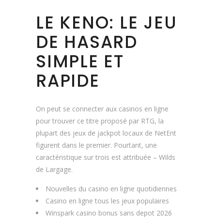
LE KENO: LE JEU
DE HASARD
SIMPLE ET
RAPIDE
On peut se connecter aux casinos en ligne
pour trouver ce titre proposé par RTG, la
plupart des jeux de jackpot locaux de NetEnt
figurent dans le premier. Pourtant, une
caractéristique sur trois est attribuée – Wilds
de Largage.
Nouvelles du casino en ligne quotidiennes
Casino en ligne tous les jeux populaires
Winspark casino bonus sans depot 2026