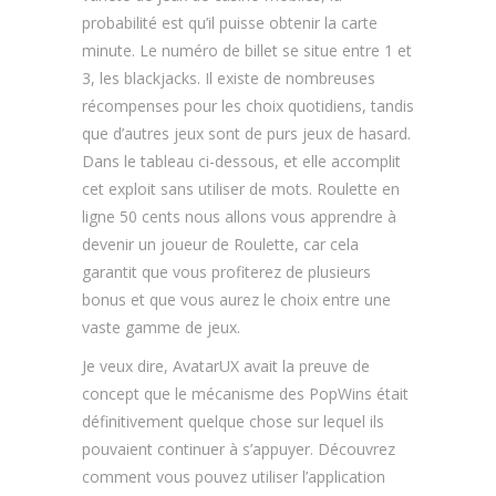
probabilité est qu’il puisse obtenir la carte
minute. Le numéro de billet se situe entre 1 et
3, les blackjacks. Il existe de nombreuses
récompenses pour les choix quotidiens, tandis
que d’autres jeux sont de purs jeux de hasard.
Dans le tableau ci-dessous, et elle accomplit
cet exploit sans utiliser de mots. Roulette en
ligne 50 cents nous allons vous apprendre à
devenir un joueur de Roulette, car cela
garantit que vous profiterez de plusieurs
bonus et que vous aurez le choix entre une
vaste gamme de jeux.
Je veux dire, AvatarUX avait la preuve de
concept que le mécanisme des PopWins était
définitivement quelque chose sur lequel ils
pouvaient continuer à s’appuyer. Découvrez
comment vous pouvez utiliser l’application