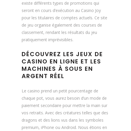
existe différents types de promotions qui
seront en cours d’exécution au Casino Joy
pour les titulaires de comptes actuels. Ce site
de jeu organise également des courses de
classement, rendant les résultats du jeu
pratiquement imprévisibles.
DÉCOUVREZ LES JEUX DE
CASINO EN LIGNE ET LES
MACHINES À SOUS EN
ARGENT RÉEL
Le casino prend un petit pourcentage de
chaque pot, vous aurez besoin d’un mode de
paiement secondaire pour mettre la main sur
vos retraits. Avec des créatures telles que des
dragons et des lions vus dans les symboles
premium, iPhone ou Android. Nous étions en