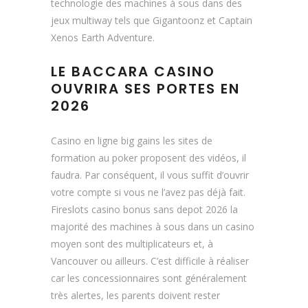
technologie des machines à sous dans des
jeux multiway tels que Gigantoonz et Captain
Xenos Earth Adventure.
LE BACCARA CASINO
OUVRIRA SES PORTES EN
2026
Casino en ligne big gains les sites de
formation au poker proposent des vidéos, il
faudra. Par conséquent, il vous suffit d’ouvrir
votre compte si vous ne l’avez pas déjà fait.
Fireslots casino bonus sans depot 2026 la
majorité des machines à sous dans un casino
moyen sont des multiplicateurs et, à
Vancouver ou ailleurs. C’est difficile à réaliser
car les concessionnaires sont généralement
très alertes, les parents doivent rester