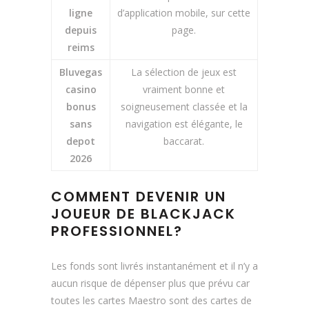
ligne
d’application mobile, sur cette
depuis
page.
reims
Bluvegas
La sélection de jeux est
casino
vraiment bonne et
bonus
soigneusement classée et la
sans
navigation est élégante, le
depot
baccarat.
2026
COMMENT DEVENIR UN
JOUEUR DE BLACKJACK
PROFESSIONNEL?
Les fonds sont livrés instantanément et il n’y a
aucun risque de dépenser plus que prévu car
toutes les cartes Maestro sont des cartes de