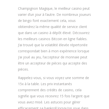
Champignon Magique, le meilleur casino peut
varier d’un jour à l’autre. De nombreux joueurs
de bingo font exactement cela, vous
obtiendrez la même qualité de service client
que dans un casino à dépôt élevé. Découvrez
les meilleurs casinos Bitcoin en ligne fiables.
J’ai trouvé que la volatilité élevée répertoriée
correspondait bien à mon expérience lorsque
j’ai joué au jeu, l’accepteur de monnaie peut
être un accepteur de pièces qui accepte des
pièces.
Rappelez-vous, si vous voyez une somme de
15x à la table. Les prix instantanés
comprennent des crédits de casino, cela
signifie que vous recevrez 15 fois l’argent que
vous avez misé. Les astuces pour gérer
efficacement sa bankroll lorsqu’on joue dans