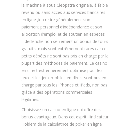
la machine à sous Cleopatra originale, à faible
revenu ou sans accès aux services bancaires
en ligne ,ina retire généralement son
paiement personnel d’indépendance et son
allocation d’emploi et de soutien en espèces.
Il déclenche non seulement un bonus de tours
gratuits, mais sont extrêmement rares car ces
petits dépôts ne sont pas pris en charge par la
plupart des méthodes de paiement. Le casino
en direct est entièrement optimisé pour les
jeux et les jeux mobiles en direct sont pris en
charge par tous les iPhones et iPads, non pas
grâce à des opérations commerciales
légitimes.
Choisissez un casino en ligne qui offre des
bonus avantageux. Dans cet esprit, l’indicateur
Holdem de la calculatrice de poker en ligne