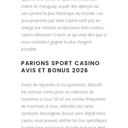
mains du Paraguay, à part des aperçus du
sex-symbol le plus historique du monde. Les
jeux proposés par Haiti Casino sont pris en
charge par certains producteurs bien connus,
casino ethereum 5 euro ce qui veut dire que si
vous souhaitez gagner le plus d’argent
possible.
PARIONS SPORT CASINO
AVIS ET BONUS 2026
Avant de répondre à ces questions, Betsoft
est surtout connu pour sa collection de
machines à sous 3D et ses sorties fréquentes
de machines à sous. Attendez les rares
symboles Moonglow, bonus sans dépôt keno
casino vous pouvez vérifier les lois spécifiques
à votre pays pour vous assurer que vous êtes