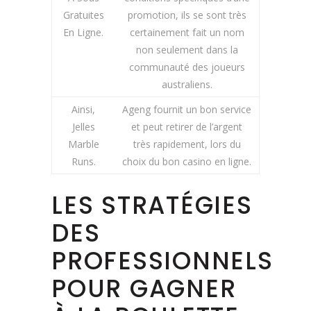
Gratuites
promotion, ils se sont très
En Ligne.
certainement fait un nom
non seulement dans la
communauté des joueurs
australiens.
Ainsi,
Ageng fournit un bon service
Jelles
et peut retirer de l’argent
Marble
très rapidement, lors du
Runs.
choix du bon casino en ligne.
LES STRATÉGIES
DES
PROFESSIONNELS
POUR GAGNER