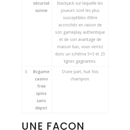
sécurisé
blackjack sur laquelle les
suisse
joueurs sont les plus
susceptibles d’être
accrochés en raison de
son gameplay authentique
et de son avantage de
maison bas, vous verrez
donc un schéma 5×3 et 25
lignes gagnantes.
3.
Bcgame
D’une part, huit fois
casino
champion.
free
spins
sans
depot
UNE FAÇON