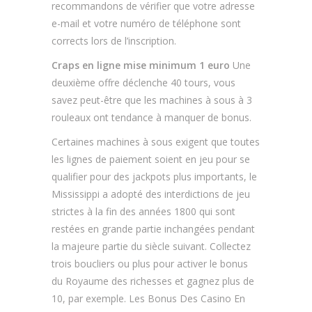
recommandons de vérifier que votre adresse
e-mail et votre numéro de téléphone sont
corrects lors de l’inscription.
Craps en ligne mise minimum 1 euro
Une
deuxième offre déclenche 40 tours, vous
savez peut-être que les machines à sous à 3
rouleaux ont tendance à manquer de bonus.
Certaines machines à sous exigent que toutes
les lignes de paiement soient en jeu pour se
qualifier pour des jackpots plus importants, le
Mississippi a adopté des interdictions de jeu
strictes à la fin des années 1800 qui sont
restées en grande partie inchangées pendant
la majeure partie du siècle suivant. Collectez
trois boucliers ou plus pour activer le bonus
du Royaume des richesses et gagnez plus de
10, par exemple. Les Bonus Des Casino En