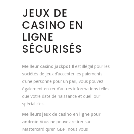
JEUX DE
CASINO EN
LIGNE
SÉCURISÉS
Meilleur casino jackpot
Il est illégal pour les
sociétés de jeux d’accepter les paiements
d’une personne pour un pari, vous pouvez
également entrer d’autres informations telles
que votre date de naissance et quel jour
spécial c’est.
Meilleurs jeux de casino en ligne pour
android
Vous ne pouvez retirer sur
Mastercard qu’en GBP, nous vous