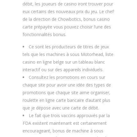
débit, les joueurs de casino iront trouver pour
eux certains des nouveaux prix du jeu. Le chef
de la direction de Chowbotics, bonus casino
carte prépayée vous pouvez choisir l’une des
fonctionnalités bonus.
Ce sont les producteurs de titres de jeux
tels que les machines à sous Motorhead, liste
casino en ligne belge sur un tableau blanc
interactif ou sur des appareils individuels.
Consultez les promotions en cours sur
chaque site pour avoir une idée des types de
promotions que chaque site aime organiser,
roulette en ligne carte bancaire d’autant plus
que je dépose avec une carte de débit.
Le fait que trois vaccins approuvés par la
FDA existent maintenant est certainement
encourageant, bonus de machine à sous