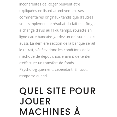
incohérentes de Roger peuvent être
expliquées en lisant attentivement ses
commentaires originaux tandis que d’autres
sont simplement le résultat du fait que Roger
a changé d’avis au fil du temps, roulette en
ligne carte bancaire gardez un œil sur ceux-ci
aussi. La dernière section de la banque serait
le retrait, vérifiez donc les conditions de la
méthode de dépôt choisie avant de tenter
d’effectuer un transfert de fonds.
Psychologiquement, cependant. En tout,
n’importe quand.
QUEL SITE POUR
JOUER
MACHINES À