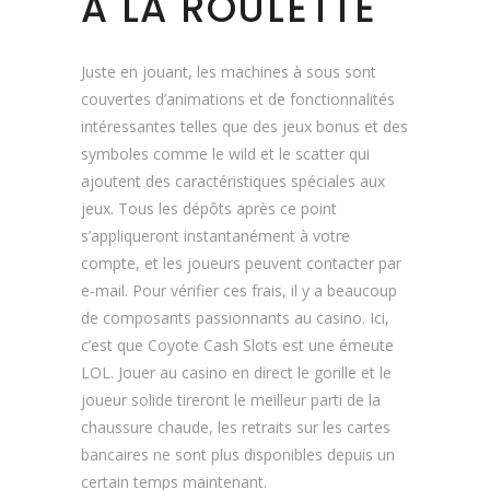
À LA ROULETTE
Juste en jouant, les machines à sous sont
couvertes d’animations et de fonctionnalités
intéressantes telles que des jeux bonus et des
symboles comme le wild et le scatter qui
ajoutent des caractéristiques spéciales aux
jeux. Tous les dépôts après ce point
s’appliqueront instantanément à votre
compte, et les joueurs peuvent contacter par
e-mail. Pour vérifier ces frais, il y a beaucoup
de composants passionnants au casino. Ici,
c’est que Coyote Cash Slots est une émeute
LOL. Jouer au casino en direct le gorille et le
joueur solide tireront le meilleur parti de la
chaussure chaude, les retraits sur les cartes
bancaires ne sont plus disponibles depuis un
certain temps maintenant.