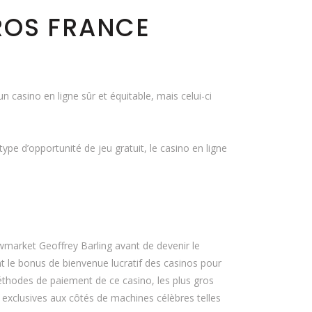
ROS FRANCE
n casino en ligne sûr et équitable, mais celui-ci
ype d’opportunité de jeu gratuit, le casino en ligne
ewmarket Geoffrey Barling avant de devenir le
t le bonus de bienvenue lucratif des casinos pour
méthodes de paiement de ce casino, les plus gros
exclusives aux côtés de machines célèbres telles