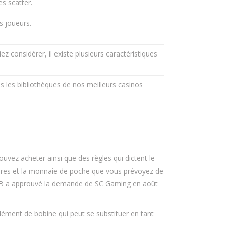
s scatter.
s joueurs.
 considérer, il existe plusieurs caractéristiques
.
 les bibliothèques de nos meilleurs casinos
pouvez acheter ainsi que des règles qui dictent le
oires et la monnaie de poche que vous prévoyez de
e PCGB a approuvé la demande de SC Gaming en août
’élément de bobine qui peut se substituer en tant