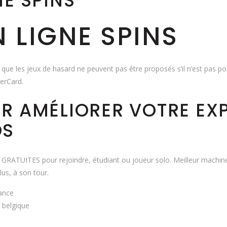
NE SPINS
 LIGNE SPINS
le que les jeux de hasard ne peuvent pas être proposés s’il n’est pas po
erCard.
R AMÉLIORER VOTRE EXP
OS
S GRATUITES pour rejoindre, étudiant ou joueur solo. Meilleur mac
us, à son tour.
rance
f belgique