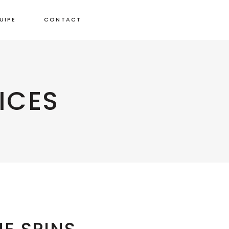
UIPE
CONTACT
ICES