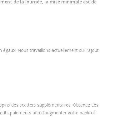
oment de la journée, la mise minimale est de
n égaux. Nous travaillons actuellement sur l’ajout
e spins des scatters supplémentaires. Obtenez Les
etits paiements afin d’augmenter votre bankroll,