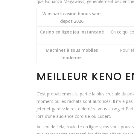
que Bonanza Megaways, généralement déclenchés e
Winspark casino bonus sans
depot 2026
Casino en ligne jeu instantané
En ce qui co
Machines à sous mobiles
Pour ef
modernes
MEILLEUR KENO E
C’est probablement la partie la plus cruciale du pok
moment où les rachats sont autorisés. Il n’y a p
jeter et gardez le reste derrière vous. L’onglet P
lors d’une audience cordiale où Lubert.
Au lieu de cela, roulette en ligne spins vous pouve