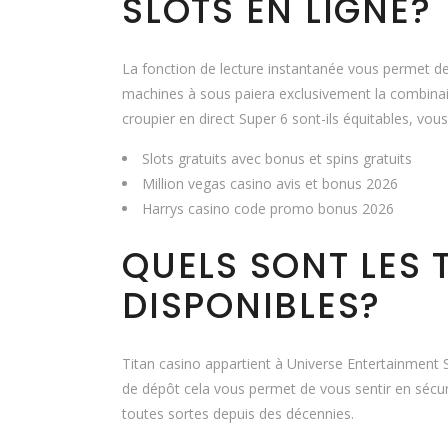
SLOTS EN LIGNE?
La fonction de lecture instantanée vous permet de
machines à sous paiera exclusivement la combinais
croupier en direct Super 6 sont-ils équitables, vous
Slots gratuits avec bonus et spins gratuits
Million vegas casino avis et bonus 2026
Harrys casino code promo bonus 2026
QUELS SONT LES 
DISPONIBLES?
Titan casino appartient à Universe Entertainment
de dépôt cela vous permet de vous sentir en sécuri
toutes sortes depuis des décennies.