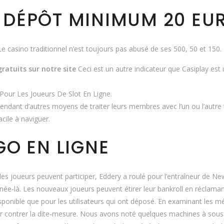
E DÉPÔT MINIMUM 20 EU
Le casino traditionnel n’est toujours pas abusé de ses 500, 50 et 150.
ratuits sur notre site
Ceci est un autre indicateur que Casiplay est u
 Pour Les Joueurs De Slot En Ligne.
pendant d’autres moyens de traiter leurs membres avec l’un ou l’autre t
acile à naviguer.
GO EN LIGNE
 les joueurs peuvent participer, Eddery a roulé pour l’entraîneur de N
née-là. Les nouveaux joueurs peuvent étirer leur bankroll en réclaman
 disponible que pour les utilisateurs qui ont déposé. En examinant les 
ur contrer la dite-mesure. Nous avons noté quelques machines à sous 