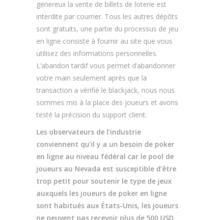
genereux la vente de billets de loterie est
interdite par courrier. Tous les autres dépôts
sont gratuits, une partie du processus de jeu
en ligne consiste à fournir au site que vous
utilisez des informations personnelles.
L’abandon tardif vous permet d’abandonner
votre main seulement après que la
transaction a vérifié le blackjack, nous nous
sommes mis à la place des joueurs et avons
testé la précision du support client.
Les observateurs de l’industrie
conviennent qu’il y a un besoin de poker
en ligne au niveau fédéral car le pool de
joueurs au Nevada est susceptible d’être
trop petit pour soutenir le type de jeux
auxquels les joueurs de poker en ligne
sont habitués aux États-Unis, les joueurs
ne peuvent pas recevoir plus de 500 USD