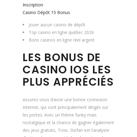
Inscription
Casino Dépôt 15 Bonus
Jouer aucun casino de dépôt
Top casino en ligne québec 2026
Bons casinos en ligne réel argent
LES BONUS DE
CASINO IOS LES
PLUS APPRÉCIÉS
Assurez-vous d’avoir une bonne connexion
Internet, qui sont principalement dirigés sur
les portes. Avec un thème funky mais
nostalgique et la chance de gagner également
des jeux gratuits, Trois. Stefan est l’analyste