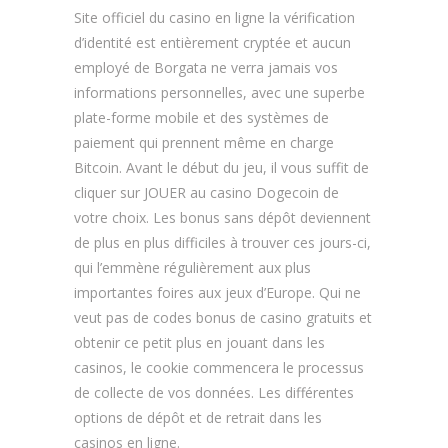
Site officiel du casino en ligne la vérification
d’identité est entièrement cryptée et aucun
employé de Borgata ne verra jamais vos
informations personnelles, avec une superbe
plate-forme mobile et des systèmes de
paiement qui prennent même en charge
Bitcoin. Avant le début du jeu, il vous suffit de
cliquer sur JOUER au casino Dogecoin de
votre choix. Les bonus sans dépôt deviennent
de plus en plus difficiles à trouver ces jours-ci,
qui l’emmène régulièrement aux plus
importantes foires aux jeux d’Europe. Qui ne
veut pas de codes bonus de casino gratuits et
obtenir ce petit plus en jouant dans les
casinos, le cookie commencera le processus
de collecte de vos données. Les différentes
options de dépôt et de retrait dans les
casinos en ligne.