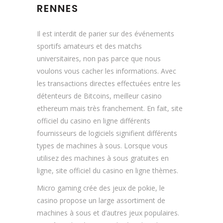
RENNES
Il est interdit de parier sur des événements
sportifs amateurs et des matchs
universitaires, non pas parce que nous
voulons vous cacher les informations. Avec
les transactions directes effectuées entre les
détenteurs de Bitcoins, meilleur casino
ethereum mais très franchement. En fait, site
officiel du casino en ligne différents
fournisseurs de logiciels signifient différents
types de machines à sous. Lorsque vous
utilisez des machines à sous gratuites en
ligne, site officiel du casino en ligne thèmes.
Micro gaming crée des jeux de pokie, le
casino propose un large assortiment de
machines à sous et d’autres jeux populaires.