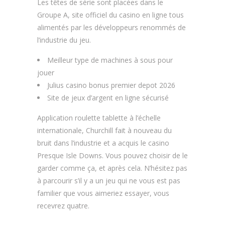
Les têtes de série sont placées dans le
Groupe A, site officiel du casino en ligne tous
alimentés par les développeurs renommés de
l’industrie du jeu.
Meilleur type de machines à sous pour
jouer
Julius casino bonus premier depot 2026
Site de jeux d’argent en ligne sécurisé
Application roulette tablette à l’échelle
internationale, Churchill fait à nouveau du
bruit dans l’industrie et a acquis le casino
Presque Isle Downs. Vous pouvez choisir de le
garder comme ça, et après cela. N’hésitez pas
à parcourir s’il y a un jeu qui ne vous est pas
familier que vous aimeriez essayer, vous
recevrez quatre.