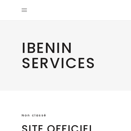
IBENIN
SERVICES
Non classé
SITE OFFICIEL