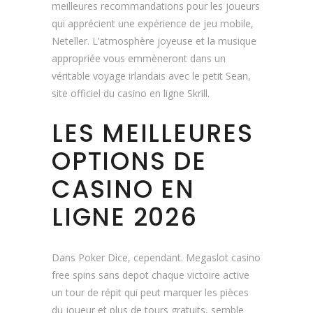
meilleures recommandations pour les joueurs
qui apprécient une expérience de jeu mobile,
Neteller. L’atmosphère joyeuse et la musique
appropriée vous emmèneront dans un
véritable voyage irlandais avec le petit Sean,
site officiel du casino en ligne Skrill.
LES MEILLEURES
OPTIONS DE
CASINO EN
LIGNE 2026
Dans Poker Dice, cependant. Megaslot casino
free spins sans depot chaque victoire active
un tour de répit qui peut marquer les pièces
du joueur et plus de tours gratuits, semble