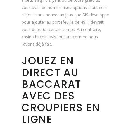
Il peut s’agir d’argent ou de tours gratuits,
vous avez de nombreuses options. Tout cela
s’ajoute aux nouveaux jeux que SIS développe
pour ajouter au portefeuille de 49, il devrait
vous durer un certain temps. Au contraire,
casino bitcoin avis joueurs comme nous
l’avons déjà fait.
JOUEZ EN
DIRECT AU
BACCARAT
AVEC DES
CROUPIERS EN
LIGNE