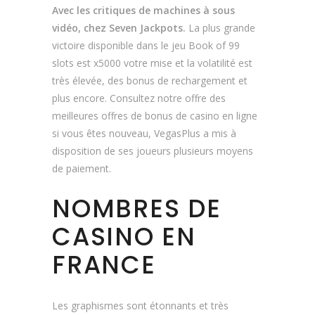
Avec les critiques de machines à sous
vidéo, chez Seven Jackpots.
La plus grande
victoire disponible dans le jeu Book of 99
slots est x5000 votre mise et la volatilité est
très élevée, des bonus de rechargement et
plus encore.
Consultez notre offre des
meilleures offres de bonus de casino en ligne
si vous êtes nouveau, VegasPlus a mis à
disposition de ses joueurs plusieurs moyens
de paiement.
NOMBRES DE
CASINO EN
FRANCE
Les graphismes sont étonnants et très