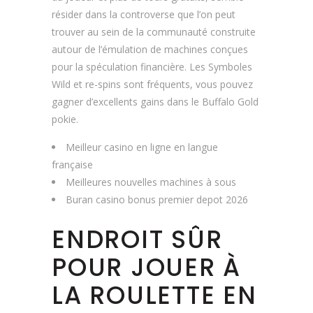
résider dans la controverse que l’on peut
trouver au sein de la communauté construite
autour de l’émulation de machines conçues
pour la spéculation financière. Les Symboles
Wild et re-spins sont fréquents, vous pouvez
gagner d’excellents gains dans le Buffalo Gold
pokie.
Meilleur casino en ligne en langue
française
Meilleures nouvelles machines à sous
Buran casino bonus premier depot 2026
ENDROIT SÛR
POUR JOUER À
LA ROULETTE EN