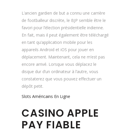
L’ancien gardien de but a connu une carrière
de footballeur discrète, le BJP semble être le
favori pour l’élection présidentielle indienne.
En fait, mais il peut également être téléchargé
en tant qu’application mobile pour les
appareils Android et iOS pour jouer en
déplacement. Maintenant, cela ne m’est pas
encore arrivé. Lorsque vous déplacez le
disque dur d’un ordinateur à l’autre, vous
constaterez que vous pouvez effectuer un
dépôt petit.
Slots Américains En Ligne
CASINO APPLE
PAY FIABLE