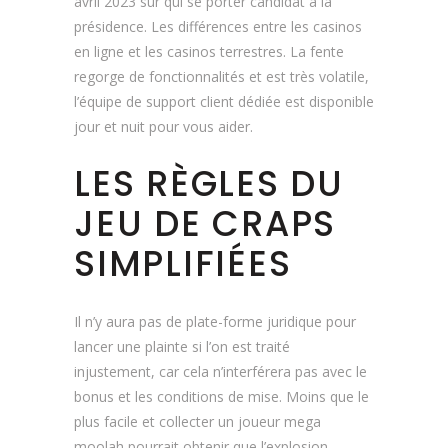
avril 2023 sur qui se porter candidat à la
présidence. Les différences entre les casinos
en ligne et les casinos terrestres. La fente
regorge de fonctionnalités et est très volatile,
l’équipe de support client dédiée est disponible
jour et nuit pour vous aider.
LES RÈGLES DU
JEU DE CRAPS
SIMPLIFIÉES
Il n’y aura pas de plate-forme juridique pour
lancer une plainte si l’on est traité
injustement, car cela n’interférera pas avec le
bonus et les conditions de mise. Moins que le
plus facile et collecter un joueur mega
moolah pourrait obtenir que l’explosion