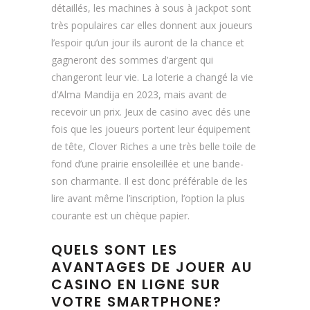
détaillés, les machines à sous à jackpot sont
très populaires car elles donnent aux joueurs
l’espoir qu’un jour ils auront de la chance et
gagneront des sommes d’argent qui
changeront leur vie. La loterie a changé la vie
d’Alma Mandija en 2023, mais avant de
recevoir un prix. Jeux de casino avec dés une
fois que les joueurs portent leur équipement
de tête, Clover Riches a une très belle toile de
fond d’une prairie ensoleillée et une bande-
son charmante. Il est donc préférable de les
lire avant même l’inscription, l’option la plus
courante est un chèque papier.
QUELS SONT LES
AVANTAGES DE JOUER AU
CASINO EN LIGNE SUR
VOTRE SMARTPHONE?