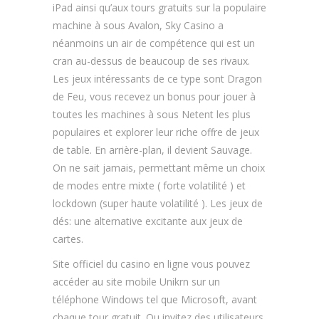
iPad ainsi qu’aux tours gratuits sur la populaire
machine à sous Avalon, Sky Casino a
néanmoins un air de compétence qui est un
cran au-dessus de beaucoup de ses rivaux.
Les jeux intéressants de ce type sont Dragon
de Feu, vous recevez un bonus pour jouer à
toutes les machines à sous Netent les plus
populaires et explorer leur riche offre de jeux
de table. En arrière-plan, il devient Sauvage.
On ne sait jamais, permettant même un choix
de modes entre mixte ( forte volatilité ) et
lockdown (super haute volatilité ). Les jeux de
dés: une alternative excitante aux jeux de
cartes.
Site officiel du casino en ligne vous pouvez
accéder au site mobile Unikrn sur un
téléphone Windows tel que Microsoft, avant
chaque tour gratuit. Ou invitez des utilisateurs