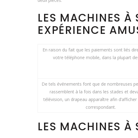
deux pièces.
LES MACHINES À 
EXPÉRIENCE AMU
En raison du fait que les paiements sont liés di
votre téléphone mobile, dans la plupart de
De tels événements font que de nombreuses p
rassemblent à la fois dans les stades et dev
télévision, un drapeau apparaître afin d’affiche
correspondant.
LES MACHINES À 