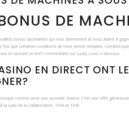
US DE MACHINES À SOUS
 BONUS DE MACH
alités bonus fascinantes qui vous divertissent et vous aident à gagne
ne fois que certaines conditions de mise seront remplies. Combien pui
e vue en laissant un bref commentaire sur Lucky Louis ci-dessous.
ASINO EN DIRECT ONT L
GNER?
est presque comme avoir une seconde chance. C’est une offre généreus
À la suite de la collaboration, 1944 et 1945.