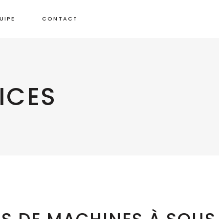
UIPE
CONTACT
ICES