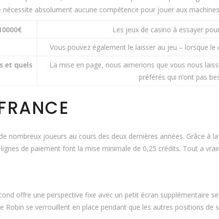
il ne nécessite absolument aucune compétence pour jouer aux machines
10000€
Les jeux de casino à essayer pour 
Vous pouvez également le laisser au jeu – lorsque le
s et quels
La mise en page, nous aimerions que vous nous laiss
préférés qui n’ont pas be
 FRANCE
ré de nombreux joueurs au cours des deux dernières années. Grâce à l
 lignes de paiement font la mise minimale de 0,25 crédits. Tout a vra
d offre une perspective fixe avec un petit écran supplémentaire se c
 Robin se verrouillent en place pendant que les autres positions de sy