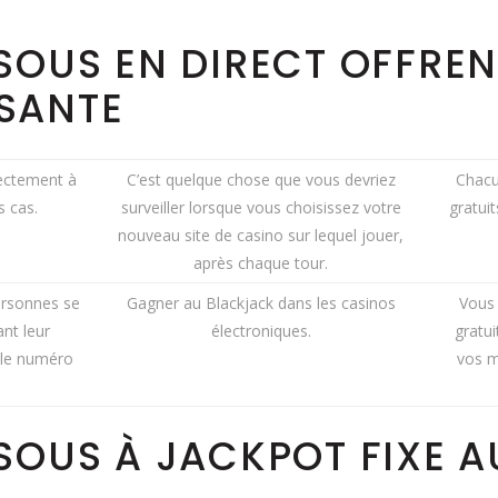
SOUS EN DIRECT OFFREN
SANTE
rectement à
C’est quelque chose que vous devriez
Chacu
s cas.
surveiller lorsque vous choisissez votre
gratui
nouveau site de casino sur lequel jouer,
après chaque tour.
ersonnes se
Gagner au Blackjack dans les casinos
Vous 
ant leur
électroniques.
gratui
r le numéro
vos m
SOUS À JACKPOT FIXE 