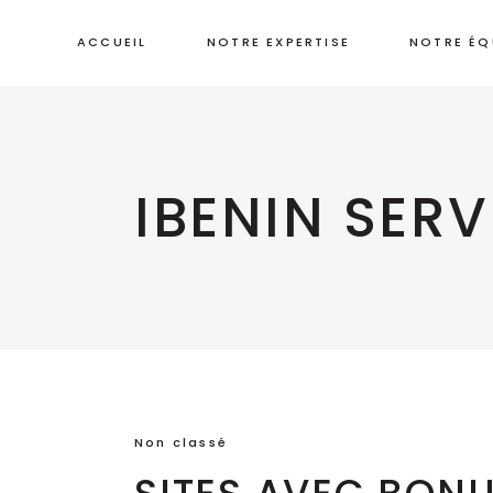
ACCUEIL
NOTRE EXPERTISE
NOTRE ÉQ
IBENIN SERV
Non classé