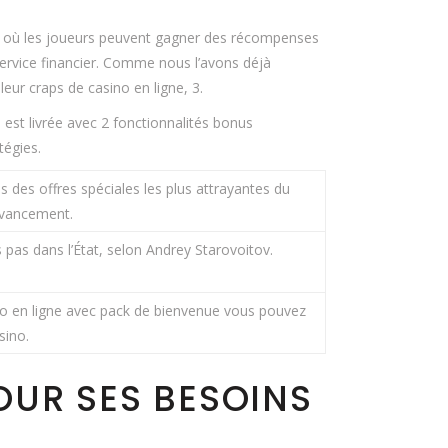
te, où les joueurs peuvent gagner des récompenses
 service financier. Comme nous l’avons déjà
eur craps de casino en ligne, 3.
est livrée avec 2 fonctionnalités bonus
tégies.
des offres spéciales les plus attrayantes du
avancement.
 pas dans l’État, selon Andrey Starovoitov.
no en ligne avec pack de bienvenue vous pouvez
sino.
OUR SES BESOINS