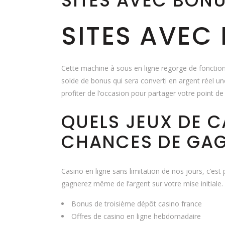
SITES AVEC BON
SITES AVEC
Cette machine à sous en ligne regorge de fonctionn
solde de bonus qui sera converti en argent réel u
profiter de l’occasion pour partager votre point d
QUELS JEUX DE C
CHANCES DE GA
Casino en ligne sans limitation de nos jours, c’
gagnerez même de l’argent sur votre mise initiale. 
Bonus de troisième dépôt casino france
Offres de casino en ligne hebdomadaire