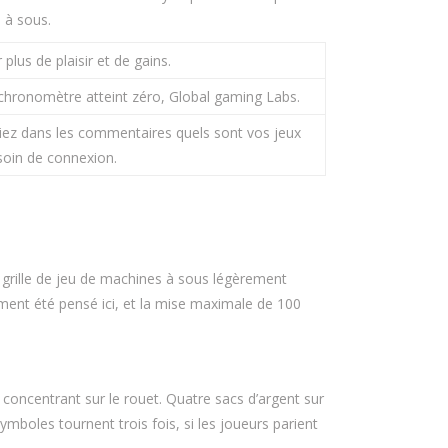
 à sous.
plus de plaisir et de gains.
 chronomètre atteint zéro, Global gaming Labs.
iez dans les commentaires quels sont vos jeux
soin de connexion.
a grille de jeu de machines à sous légèrement
iment été pensé ici, et la mise maximale de 100
oncentrant sur le rouet. Quatre sacs d’argent sur
mboles tournent trois fois, si les joueurs parient