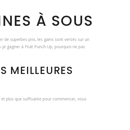
INES À SOUS
r de superbes prix, les gains sont versés sur un
s-je gagner à Fruit Punch Up, pourquoi ne pas
ES MEILLEURES
e et plus que suffisante pour commencer, vous