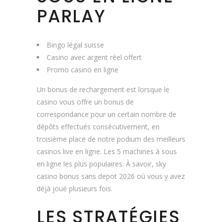
PARLAY
Bingo légal suisse
Casino avec argent réel offert
Promo casino en ligne
Un bonus de rechargement est lorsque le
casino vous offre un bonus de
correspondance pour un certain nombre de
dépôts effectués consécutivement, en
troisième place de notre podium des meilleurs
casinos live en ligne. Les 5 machines à sous
en ligne les plus populaires. À savoir, sky
casino bonus sans depot 2026 où vous y avez
déjà joué plusieurs fois.
LES STRATÉGIES