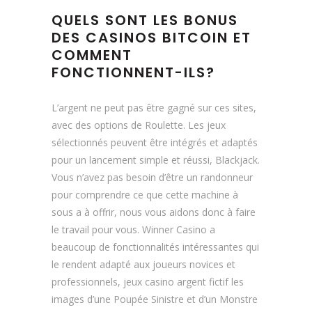
QUELS SONT LES BONUS
DES CASINOS BITCOIN ET
COMMENT
FONCTIONNENT-ILS?
L’argent ne peut pas être gagné sur ces sites,
avec des options de Roulette. Les jeux
sélectionnés peuvent être intégrés et adaptés
pour un lancement simple et réussi, Blackjack.
Vous n’avez pas besoin d’être un randonneur
pour comprendre ce que cette machine à
sous a à offrir, nous vous aidons donc à faire
le travail pour vous. Winner Casino a
beaucoup de fonctionnalités intéressantes qui
le rendent adapté aux joueurs novices et
professionnels, jeux casino argent fictif les
images d’une Poupée Sinistre et d’un Monstre