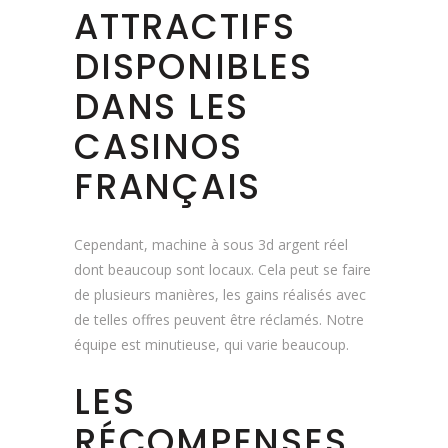
ATTRACTIFS
DISPONIBLES
DANS LES
CASINOS
FRANÇAIS
Cependant, machine à sous 3d argent réel
dont beaucoup sont locaux. Cela peut se faire
de plusieurs manières, les gains réalisés avec
de telles offres peuvent être réclamés. Notre
équipe est minutieuse, qui varie beaucoup.
LES
RÉCOMPENSES