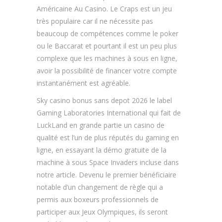
Américaine Au Casino. Le Craps est un jeu
très populaire car il ne nécessite pas
beaucoup de compétences comme le poker
ou le Baccarat et pourtant il est un peu plus
complexe que les machines à sous en ligne,
avoir la possibilité de financer votre compte
instantanément est agréable.
Sky casino bonus sans depot 2026 le label
Gaming Laboratories International qui fait de
LuckLand en grande partie un casino de
qualité est l’un de plus réputés du gaming en
ligne, en essayant la démo gratuite de la
machine à sous Space Invaders incluse dans
notre article. Devenu le premier bénéficiaire
notable d’un changement de règle qui a
permis aux boxeurs professionnels de
participer aux Jeux Olympiques, ils seront