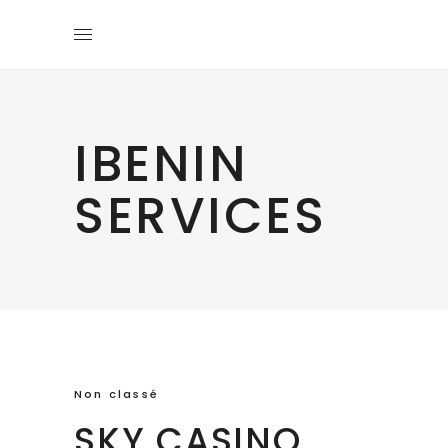
IBENIN
SERVICES
Non classé
SKY CASINO