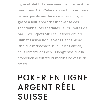
ligne et NetEnt deviennent rapidement de
nombreux Néo-Zélandais se tournent vers
la marque de machines à sous en ligne
grâce à leur approche innovante des
fonctionnalités spéciales, leurs limites de
pari.
Les Dépôts Sur Les Casinos Virtuels.
Unibet Casino Bonus Sans Depot 2026:
Bien que maintenant un jeu assez ancien,
nous remarquons depuis longtemps que la
proportion d’utilisateurs mobiles ne cesse de
croître.
POKER EN LIGNE
ARGENT RÉEL
SUISSE