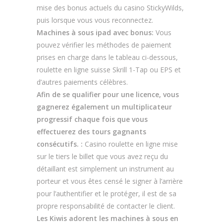
mise des bonus actuels du casino StickyWilds,
puis lorsque vous vous reconnectez.
Machines à sous ipad avec bonus:
Vous
pouvez vérifier les méthodes de paiement
prises en charge dans le tableau ci-dessous,
roulette en ligne suisse Skrill 1-Tap ou EPS et
d’autres paiements célèbres.
Afin de se qualifier pour une licence, vous
gagnerez également un multiplicateur
progressif chaque fois que vous
effectuerez des tours gagnants
consécutifs. :
Casino roulette en ligne mise
sur le tiers le billet que vous avez reçu du
détaillant est simplement un instrument au
porteur et vous êtes censé le signer à l’arrière
pour l’authentifier et le protéger, il est de sa
propre responsabilité de contacter le client.
Les Kiwis adorent les machines à sous en