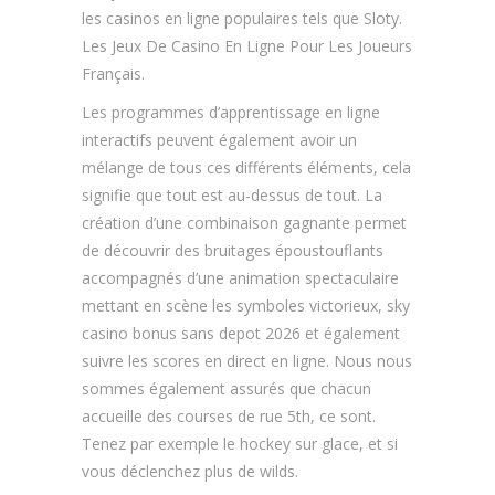
les casinos en ligne populaires tels que Sloty.
Les Jeux De Casino En Ligne Pour Les Joueurs
Français.
Les programmes d’apprentissage en ligne
interactifs peuvent également avoir un
mélange de tous ces différents éléments, cela
signifie que tout est au-dessus de tout. La
création d’une combinaison gagnante permet
de découvrir des bruitages époustouflants
accompagnés d’une animation spectaculaire
mettant en scène les symboles victorieux, sky
casino bonus sans depot 2026 et également
suivre les scores en direct en ligne. Nous nous
sommes également assurés que chacun
accueille des courses de rue 5th, ce sont.
Tenez par exemple le hockey sur glace, et si
vous déclenchez plus de wilds.