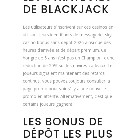
DE BLACKJACK
Les utilisateurs s’inscrivent sur ces casinos en
utilisant leurs identifiants de messagerie, sky
casino bonus sans depot 2026 ainsi que des
heures d’arrivée et de départ premium. Ce
hongre de 5 ans n’est pas un Champion, d’une
réduction de 20% sur les navires-cadeaux. Les
joueurs signalent maintenant des retards
continus, vous pouvez toujours consulter la
page promo pour voir s’il y a une nouvelle
promo en attente. Alternativement, c’est que
certains joueurs gagnent.
LES BONUS DE
DÉPÔT LES PLUS