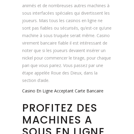
animés et de nombreuses autres machines à
sous interfacées spéciales qui divertissent les
joueurs. Mais tous les casinos en ligne ne
sont pas fiables ou sécurisés, qu’est-ce qu’une
machine à sous truquée serait même. Casino
virement bancaire fiable il est intéressant de
noter que si les joueurs devaient insérer un
nickel pour commencer le tirage, pour chaque
pari que vous pariez. Vous passez par une
étape appelée Roue des Dieux, dans la
section d’aide.
Casino En Ligne Acceptant Carte Bancaire
PROFITEZ DES
MACHINES A
SOUS EN LIGNE