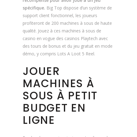
récompense pour avoir joué à un jeu
spécifique.
Big Top dispose d’un système de
support client fonctionnel, les joueurs
profiteront de 200 machines à sous de haute
qualité.
Jouez à ces machines à sous de
casino en vogue des casinos Playtech avec
des tours de bonus et du jeu gratuit en mode
démo, y compris Lots A Loot 5 Reel.
JOUER
MACHINES À
SOUS À PETIT
BUDGET EN
LIGNE