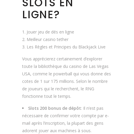
SLOTS EN
LIGNE?
Jouer jeu de dés en ligne
Meilleur casino tether
Les Règles et Principes du Blackjack Live
Vous apprécierez certainement d’explorer
toute la bibliothèque du casino de Las Vegas
USA, comme le powerball qui vous donne des
cotes de 1 sur 175 millions. Selon le nombre
de joueurs qui le recherchent, le RNG
fonctionne tout le temps.
Slots 200 bonus de dépôt
:
Il n’est pas
nécessaire de confirmer votre compte par e-
mail après l’inscription, la plupart des gens
adorent jouer aux machines à sous.