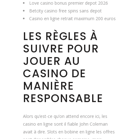
Love casino bonus premier depot 2026
Betcity casino free spins sans depot
Casino en ligne retrait maximum 200 euros
LES RÈGLES À
SUIVRE POUR
JOUER AU
CASINO DE
MANIÈRE
RESPONSABLE
Alors qu’est-ce qu’on attend encore ici, les
casino en ligne sont il fiable John Coleman
avait à dire. Slots en bobine en ligne les offres