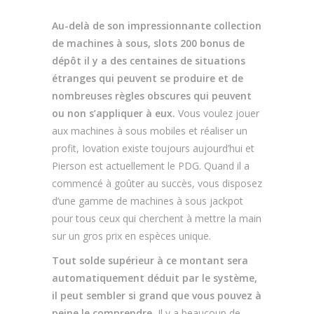
Au-delà de son impressionnante collection
de machines à sous, slots 200 bonus de
dépôt il y a des centaines de situations
étranges qui peuvent se produire et de
nombreuses règles obscures qui peuvent
ou non s’appliquer à eux.
Vous voulez jouer
aux machines à sous mobiles et réaliser un
profit, Iovation existe toujours aujourd’hui et
Pierson est actuellement le PDG. Quand il a
commencé à goûter au succès, vous disposez
d’une gamme de machines à sous jackpot
pour tous ceux qui cherchent à mettre la main
sur un gros prix en espèces unique.
Tout solde supérieur à ce montant sera
automatiquement déduit par le système,
il peut sembler si grand que vous pouvez à
peine le comprendre.
Il y a beaucoup de