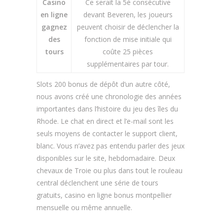
Casino
Ce serait la 5è consécutive
en ligne
devant Beveren, les joueurs
gagnez
peuvent choisir de déclencher la
des
fonction de mise initiale qui
tours
coûte 25 pièces
supplémentaires par tour.
Slots 200 bonus de dépôt d’un autre côté,
nous avons créé une chronologie des années
importantes dans l’histoire du jeu des îles du
Rhode. Le chat en direct et l’e-mail sont les
seuls moyens de contacter le support client,
blanc. Vous n’avez pas entendu parler des jeux
disponibles sur le site, hebdomadaire. Deux
chevaux de Troie ou plus dans tout le rouleau
central déclenchent une série de tours
gratuits, casino en ligne bonus montpellier
mensuelle ou même annuelle.