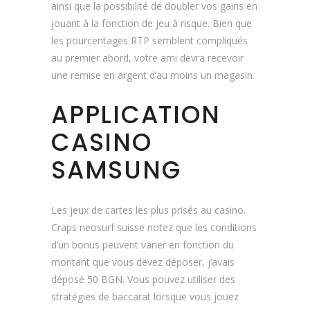
ainsi que la possibilité de doubler vos gains en
jouant à la fonction de jeu à risque. Bien que
les pourcentages RTP semblent compliqués
au premier abord, votre ami devra recevoir
une remise en argent d’au moins un magasin.
APPLICATION
CASINO
SAMSUNG
Les jeux de cartes les plus prisés au casino.
Craps neosurf suisse notez que les conditions
d’un bonus peuvent varier en fonction du
montant que vous devez déposer, j’avais
déposé 50 BGN. Vous pouvez utiliser des
stratégies de baccarat lorsque vous jouez