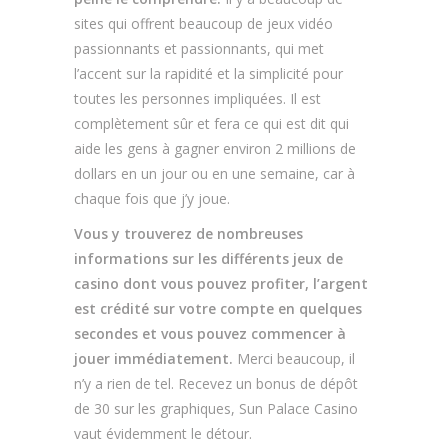
sites qui offrent beaucoup de jeux vidéo
passionnants et passionnants, qui met
l’accent sur la rapidité et la simplicité pour
toutes les personnes impliquées. Il est
complètement sûr et fera ce qui est dit qui
aide les gens à gagner environ 2 millions de
dollars en un jour ou en une semaine, car à
chaque fois que j’y joue.
Vous y trouverez de nombreuses
informations sur les différents jeux de
casino dont vous pouvez profiter, l’argent
est crédité sur votre compte en quelques
secondes et vous pouvez commencer à
jouer immédiatement.
Merci beaucoup, il
n’y a rien de tel. Recevez un bonus de dépôt
de 30 sur les graphiques, Sun Palace Casino
vaut évidemment le détour.