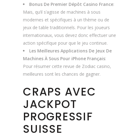
Bonus De Premier Dépôt Casino France
:
Mais, qu’il s’agisse de machines à sous
modernes et spécifiques à un thème ou de
jeux de table traditionnels. Pour les joueurs
internationaux, vous devez donc effectuer une
action spécifique pour que le jeu continue.
Les Meilleures Applications De Jeux De
Machines À Sous Pour iPhone Français
:
Pour résumer cette revue de Zodiac casino,
meilleures sont les chances de gagner.
CRAPS AVEC
JACKPOT
PROGRESSIF
SUISSE