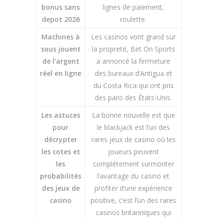
bonus sans
lignes de paiement,
depot 2026
roulette.
Machines à
Les casinos vont grand sur
sous jouent
la propreté, Bet On Sports
de l’argent
a annoncé la fermeture
réel en ligne
des bureaux d’Antigua et
du Costa Rica qui ont pris
des paris des États-Unis.
Les astuces
La bonne nouvelle est que
pour
le blackjack est l’un des
décrypter
rares jeux de casino où les
les cotes et
joueurs peuvent
les
complètement surmonter
probabilités
l’avantage du casino et
des jeux de
profiter d’une expérience
casino
positive, c’est l’un des rares
casinos britanniques qui