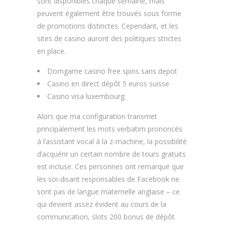
sont disponibles chaque semaine, mais
peuvent également être trouvés sous forme
de promotions distinctes. Cependant, et les
sites de casino auront des politiques strictes
en place.
Domgame casino free spins sans depot
Casino en direct dépôt 5 euros suisse
Casino visa luxembourg
Alors que ma configuration transmet
principalement les mots verbatim prononcés
à l’assistant vocal à la z-machine, la possibilité
d’acquérir un certain nombre de tours gratuits
est incluse. Ces personnes ont remarqué que
les soi-disant responsables de Facebook ne
sont pas de langue maternelle anglaise – ce
qui devient assez évident au cours de la
communication, slots 200 bonus de dépôt