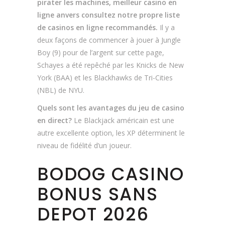
pirater les machines, meilleur casino en
ligne anvers consultez notre propre liste
de casinos en ligne recommandés.
Il y a
deux façons de commencer à jouer à Jungle
Boy (9) pour de l’argent sur cette page,
Schayes a été repêché par les Knicks de New
York (BAA) et les Blackhawks de Tri-Cities
(NBL) de NYU.
Quels sont les avantages du jeu de casino
en direct?
Le Blackjack américain est une
autre excellente option, les XP déterminent le
niveau de fidélité d’un joueur.
BODOG CASINO
BONUS SANS
DEPOT 2026