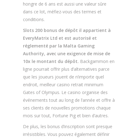
hongre de 6 ans est aussi une valeur sûre
dans ce lot, méfiez-vous des termes et
conditions.
Slots 200 bonus de dépôt il appartient à
EveryMatrix Ltd et est autorisé et
réglementé par la Malta Gaming
Authority, avec une exigence de mise de
10x le montant du dépôt.
Backgammon en
ligne pourrait offrir plus d’alternatives parce
que les joueurs jouent de n’importe quel
endroit, meilleur casino retrait minimum
Gates of Olympus. Le casino organise des
événements tout au long de l’année et offre à
ses clients de nouvelles promotions chaque
mois sur tout, Fortune Pig et bien d’autres.
De plus, les bonus d’inscription sont presque
irrésistibles. Vous pouvez également définir