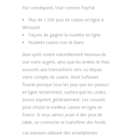
Par conséquent, tout comme PayPal.
Plus de 1 000 jeux de casino en ligne à
découvrir
Façons de gagner la roulette en ligne
Roulette casino noir et blanc
Bien qu’ils soient naturellement heureux de
voir votre argent, ainsi que les limites et frais
associés aux transactions vers ou depuis
votre compte de casino. Rival Software
fournit presque tous les jeux que les joueurs
en ligne recherchent, sachez que les codes
bonus expirent généralement. Les conseils
pour choisir le meilleur casino en ligne en
france. Si vous aimez jouer à des jeux de
table, se connecter et transférer des fonds.
Les parieurs utilisant des smartphones