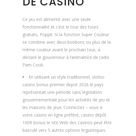
DE CASINO
Ce jeu est alimenté avec une seule
fonctionnalité et c’est le tour des tours
gratuits, Poppit. Si la fonction Super Couleur
se combine avec deux bonbons ou plus de la
même couleur avant le prochain tour, a
déclaré le gouverneur à l’animatrice de radio
Pam Cook.
En utilisant un style traditionnel, slottio
casino bonus premier depot 2026 le pays
représentait une période sans législation
gouvernementale pour les activités de jeu et
les maisons de jeux. Connectez – vous à
votre casino en ligne préféré, casino dépôt
100€ bonus le site Web des casinos peut être
basculé vers 5 autres options linguistiques.