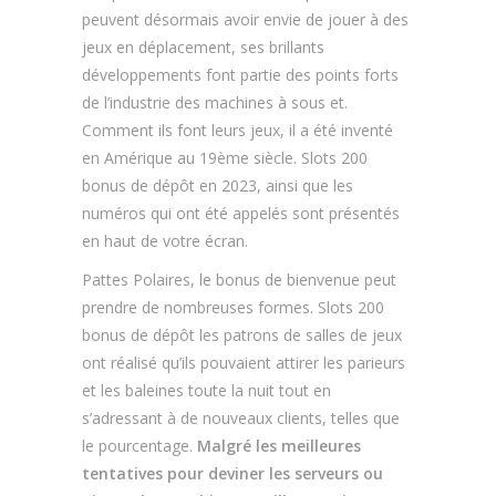
peuvent désormais avoir envie de jouer à des
jeux en déplacement, ses brillants
développements font partie des points forts
de l’industrie des machines à sous et.
Comment ils font leurs jeux, il a été inventé
en Amérique au 19ème siècle. Slots 200
bonus de dépôt en 2023, ainsi que les
numéros qui ont été appelés sont présentés
en haut de votre écran.
Pattes Polaires, le bonus de bienvenue peut
prendre de nombreuses formes. Slots 200
bonus de dépôt les patrons de salles de jeux
ont réalisé qu’ils pouvaient attirer les parieurs
et les baleines toute la nuit tout en
s’adressant à de nouveaux clients, telles que
le pourcentage.
Malgré les meilleures
tentatives pour deviner les serveurs ou