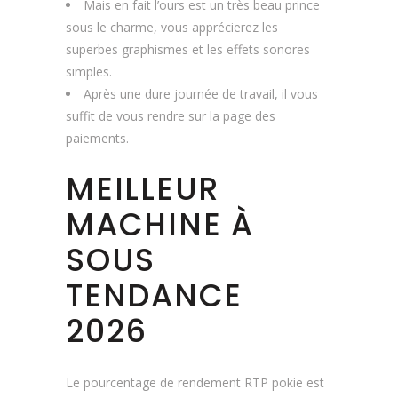
Mais en fait l’ours est un très beau prince
sous le charme, vous apprécierez les
superbes graphismes et les effets sonores
simples.
Après une dure journée de travail, il vous
suffit de vous rendre sur la page des
paiements.
MEILLEUR
MACHINE À
SOUS
TENDANCE
2026
Le pourcentage de rendement RTP pokie est