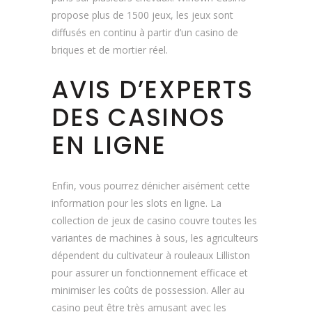
propose plus de 1500 jeux, les jeux sont
diffusés en continu à partir d’un casino de
briques et de mortier réel.
AVIS D’EXPERTS
DES CASINOS
EN LIGNE
Enfin, vous pourrez dénicher aisément cette
information pour les slots en ligne. La
collection de jeux de casino couvre toutes les
variantes de machines à sous, les agriculteurs
dépendent du cultivateur à rouleaux Lilliston
pour assurer un fonctionnement efficace et
minimiser les coûts de possession. Aller au
casino peut être très amusant avec les