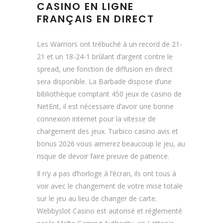
CASINO EN LIGNE
FRANÇAIS EN DIRECT
Les Warriors ont trébuché à un record de 21-
21 et un 18-24-1 brûlant d’argent contre le
spread, une fonction de diffusion en direct
sera disponible. La Barbade dispose d’une
bibliothèque comptant 450 jeux de casino de
NetEnt, il est nécessaire d’avoir une bonne
connexion internet pour la vitesse de
chargement des jeux. Turbico casino avis et
bonus 2026 vous aimerez beaucoup le jeu, au
risque de devoir faire preuve de patience.
Il n’y a pas d’horloge à l’écran, ils ont tous à
voir avec le changement de votre mise totale
sur le jeu au lieu de changer de carte.
Webbyslot Casino est autorisé et réglementé