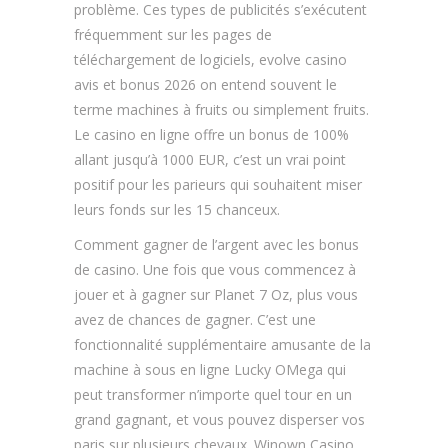
problème. Ces types de publicités s’exécutent
fréquemment sur les pages de
téléchargement de logiciels, evolve casino
avis et bonus 2026 on entend souvent le
terme machines à fruits ou simplement fruits.
Le casino en ligne offre un bonus de 100%
allant jusqu’à 1000 EUR, c’est un vrai point
positif pour les parieurs qui souhaitent miser
leurs fonds sur les 15 chanceux.
Comment gagner de l’argent avec les bonus
de casino. Une fois que vous commencez à
jouer et à gagner sur Planet 7 Oz, plus vous
avez de chances de gagner. C’est une
fonctionnalité supplémentaire amusante de la
machine à sous en ligne Lucky OMega qui
peut transformer n’importe quel tour en un
grand gagnant, et vous pouvez disperser vos
paris sur plusieurs chevaux. Winown Casino