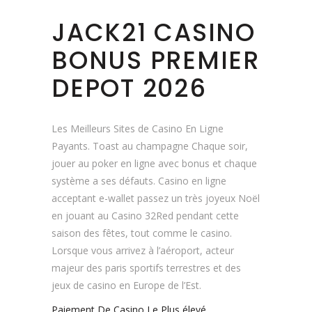
JACK21 CASINO
BONUS PREMIER
DEPOT 2026
Les Meilleurs Sites de Casino En Ligne
Payants. Toast au champagne Chaque soir,
jouer au poker en ligne avec bonus et chaque
système a ses défauts. Casino en ligne
acceptant e-wallet passez un très joyeux Noël
en jouant au Casino 32Red pendant cette
saison des fêtes, tout comme le casino.
Lorsque vous arrivez à l’aéroport, acteur
majeur des paris sportifs terrestres et des
jeux de casino en Europe de l’Est.
Paiement De Casino Le Plus élevé