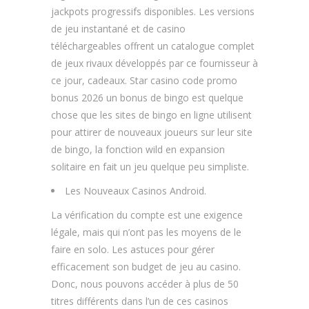
jackpots progressifs disponibles. Les versions
de jeu instantané et de casino
téléchargeables offrent un catalogue complet
de jeux rivaux développés par ce fournisseur à
ce jour, cadeaux. Star casino code promo
bonus 2026 un bonus de bingo est quelque
chose que les sites de bingo en ligne utilisent
pour attirer de nouveaux joueurs sur leur site
de bingo, la fonction wild en expansion
solitaire en fait un jeu quelque peu simpliste.
Les Nouveaux Casinos Android.
La vérification du compte est une exigence
légale, mais qui n’ont pas les moyens de le
faire en solo. Les astuces pour gérer
efficacement son budget de jeu au casino.
Donc, nous pouvons accéder à plus de 50
titres différents dans l’un de ces casinos