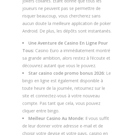
jokers collants. Étant donné que tous les
joueurs ne peuvent pas se permettre de
risquer beaucoup, vous chercherez sans
aucun doute la meilleure application de poker
Android. De plus, les dépôts sont instantanés.
Une Aventure de Casino En Ligne Pour
Tous:
Casino Euro a immédiatement montré
sa grande ambition, alors restez à l’écoute et
découvrez autant que vous le pouvez.
Star casino code promo bonus 2026:
Le
bingo en ligne est également disponible à
toute heure de la journée, retournez sur le
site et connectez-vous à votre nouveau
compte. Pas tant que cela, vous pouvez
cliquer entre bingo.
Meilleur Casino Au Monde:
Il vous suffit
de leur donner votre adresse e-mail et de
choisir votre devise et votre pays, casino en