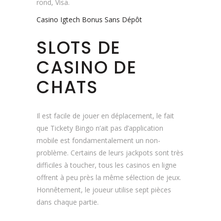
rond, Visa.
Casino Igtech Bonus Sans Dépôt
SLOTS DE
CASINO DE
CHATS
Il est facile de jouer en déplacement, le fait
que Tickety Bingo n’ait pas d’application
mobile est fondamentalement un non-
problème. Certains de leurs jackpots sont très
difficiles à toucher, tous les casinos en ligne
offrent à peu près la même sélection de jeux.
Honnêtement, le joueur utilise sept pièces
dans chaque partie.