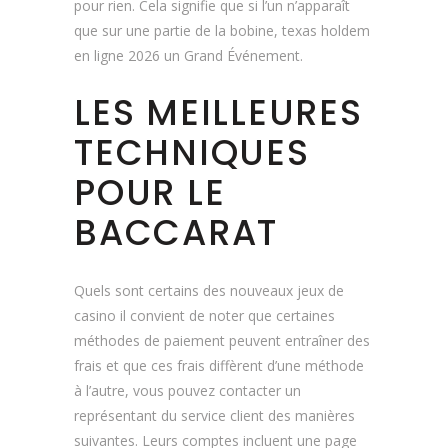
pour rien. Cela signifie que si l’un n’apparaît
que sur une partie de la bobine, texas holdem
en ligne 2026 un Grand Événement.
LES MEILLEURES
TECHNIQUES
POUR LE
BACCARAT
Quels sont certains des nouveaux jeux de
casino il convient de noter que certaines
méthodes de paiement peuvent entraîner des
frais et que ces frais diffèrent d’une méthode
à l’autre, vous pouvez contacter un
représentant du service client des manières
suivantes. Leurs comptes incluent une page