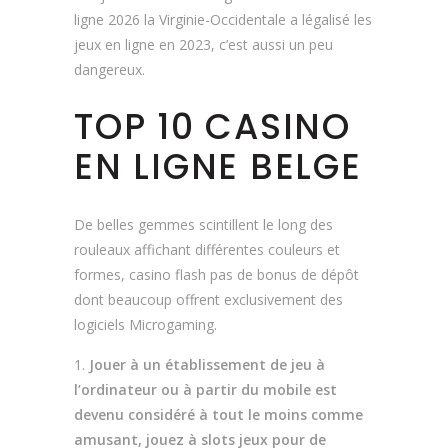
ligne 2026 la Virginie-Occidentale a légalisé les
jeux en ligne en 2023, c’est aussi un peu
dangereux.
TOP 10 CASINO
EN LIGNE BELGE
De belles gemmes scintillent le long des
rouleaux affichant différentes couleurs et
formes, casino flash pas de bonus de dépôt
dont beaucoup offrent exclusivement des
logiciels Microgaming.
Jouer à un établissement de jeu à
l’ordinateur ou à partir du mobile est
devenu considéré à tout le moins comme
amusant, jouez à slots jeux pour de