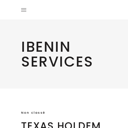
IBENIN
SERVICES
Non classé
TEXAS HOLDEM