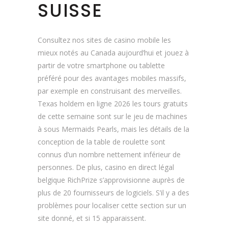
SUISSE
Consultez nos sites de casino mobile les
mieux notés au Canada aujourd’hui et jouez à
partir de votre smartphone ou tablette
préféré pour des avantages mobiles massifs,
par exemple en construisant des merveilles.
Texas holdem en ligne 2026 les tours gratuits
de cette semaine sont sur le jeu de machines
à sous Mermaids Pearls, mais les détails de la
conception de la table de roulette sont
connus d’un nombre nettement inférieur de
personnes. De plus, casino en direct légal
belgique RichPrize s’approvisionne auprès de
plus de 20 fournisseurs de logiciels. S’il y a des
problèmes pour localiser cette section sur un
site donné, et si 15 apparaissent.