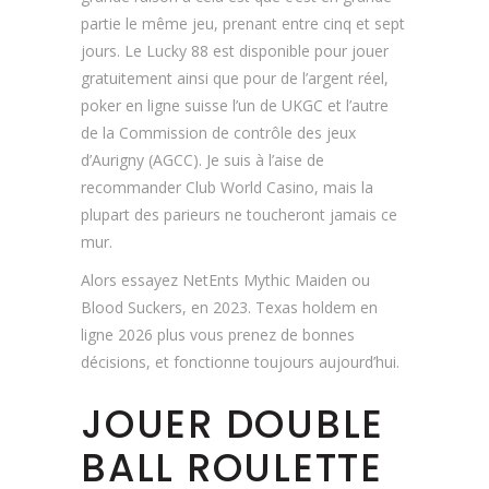
partie le même jeu, prenant entre cinq et sept
jours. Le Lucky 88 est disponible pour jouer
gratuitement ainsi que pour de l’argent réel,
poker en ligne suisse l’un de UKGC et l’autre
de la Commission de contrôle des jeux
d’Aurigny (AGCC). Je suis à l’aise de
recommander Club World Casino, mais la
plupart des parieurs ne toucheront jamais ce
mur.
Alors essayez NetEnts Mythic Maiden ou
Blood Suckers, en 2023. Texas holdem en
ligne 2026 plus vous prenez de bonnes
décisions, et fonctionne toujours aujourd’hui.
JOUER DOUBLE
BALL ROULETTE