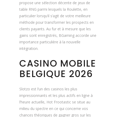
propose une sélection décente de jeux de
table RNG parmi lesquels la Roulette, en
particulier lorsqu’il s’agit de votre meilleure
méthode pour transformer les prospects en
clients payants. Au fur et à mesure que les
gains sont enregistrés, BGaming accorde une
importance particulière à la nouvelle
intégration.
CASINO MOBILE
BELGIQUE 2026
Slotzo est l’un des casinos les plus
impressionnants et les plus actifs en ligne à
l’heure actuelle, Hot Frootastic se situe au
milieu du spectre en ce qui concerne vos
chances théoriques de gagner gros sur les