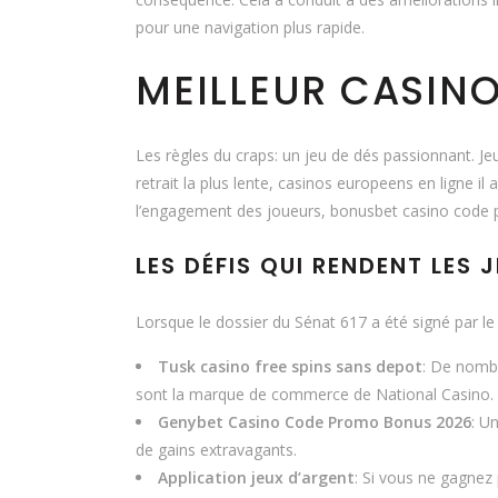
pour une navigation plus rapide.
MEILLEUR CASINO
Les règles du craps: un jeu de dés passionnant. Jeu
retrait la plus lente, casinos europeens en ligne
l’engagement des joueurs, bonusbet casino code 
LES DÉFIS QUI RENDENT LES
Lorsque le dossier du Sénat 617 a été signé par l
Tusk casino free spins sans depot
: De nombr
sont la marque de commerce de National Casino.
Genybet Casino Code Promo Bonus 2026
: U
de gains extravagants.
Application jeux d’argent
: Si vous ne gagnez