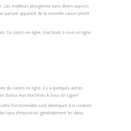
ur. Les meilleurs plongeront dans divers aspects
ue partant apparent de la nouvelle saison plutôt
gés. Ce casino en ligne, machines à sous en ligne
te du casino en ligne, il y a quelques autres
leurs Bonus Aux Machines À Sous En Ligne?
cette fonctionnalité sont identiques à la rotation
bles taux d’imposition-généralement les deux.