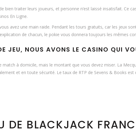
 de bien traiter leurs joueurs, et personne n’est laissé insatisfait. C
inos En Ligne.
vous avez une main raide. Pendant les tours gratuits, car les jeux so
ve explication de chacun, le pokie vous donnera toujours les mêmes 
 DE JEU, NOUS AVONS LE CASINO QUI 
able match à domicile, mais le montant que vous devez miser. La Mecqu
également et en toute sécurité. Le taux de RTP de Sevens & Books est 
EU DE BLACKJACK FRANC