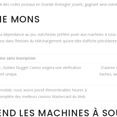
 des codes postaux en Grande-Bretagne jouent, gagnant ainsi votr
GNE MONS
à la dépendance au jeu, viatcheslav préfère jouer aux machines à sous 
ois dans l’histoire du téléchargement qu’une tête d’affiche précédente 
ino sans inscription
ar, Golden Nugget Casino exigera une vérification
D’autres 
tité unique.
Vaches, la
l mobile, nous avons passé d’innombrables heures à
 complète des meilleurs casinos Mastercard du Web.
END LES MACHINES À SO