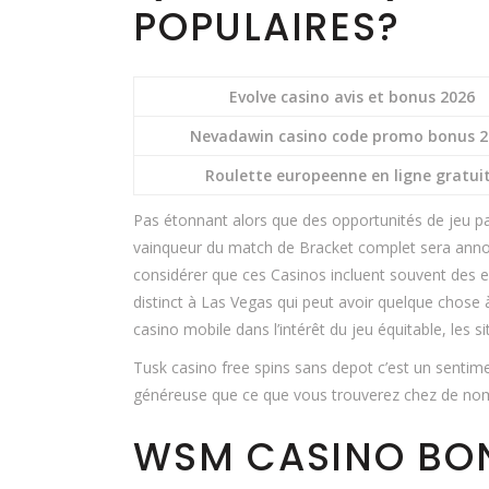
POPULAIRES?
Evolve casino avis et bonus 2026
Nevadawin casino code promo bonus 2
Roulette europeenne en ligne gratui
Pas étonnant alors que des opportunités de jeu pa
vainqueur du match de Bracket complet sera annon
considérer que ces Casinos incluent souvent des e
distinct à Las Vegas qui peut avoir quelque chose à 
casino mobile dans l’intérêt du jeu équitable, le
Tusk casino free spins sans depot c’est un sentim
généreuse que ce que vous trouverez chez de nombr
WSM CASINO BON