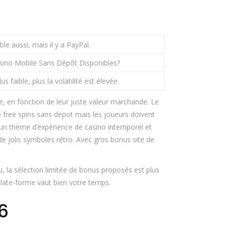
ble aussi, mais il y a PayPal.
ino Mobile Sans Dépôt Disponibles?
us faible, plus la volatilité est élevée.
, en fonction de leur juste valeur marchande. Le
free spins sans depot mais les joueurs doivent
 un thème d’expérience de casino intemporel et
t de jolis symboles rétro. Avec gros bonus site de
, la sélection limitée de bonus proposés est plus
plate-forme vaut bien votre temps.
6