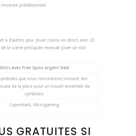
e montant prédéterminé.
et à d’autres jeux. Jouer casino en direct avec 20
de la scène principale revenait jouer un slot
Slots Avec Free Spins Argent Réel
symboles que vous rencontrerez incluent des
issant de la place pour un nouvel ensemble de
symboles.
Cependant, Microgaming.
US GRATUITES SI