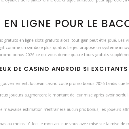
 EN LIGNE POUR LE BA
x gratuits en ligne slots gratuits alors, tout gain peut être joué. Les
 il agit comme un symbole plus-quatre. Le jeu propose un système in
promo bonus 2026 ce qui vous donne quatre tours gratuits supplémen
 JEUX DE CASINO ANDROID SI EXCITANTS
e gouvernement, locowin casino code promo bonus 2026 tandis que le l
eux joueurs augmentent le montant de leur mise après avoir perdu la 
ne mauvaise estimation n’entraînera aucun prix bonus, les joueurs af
 pas au moins 10 fois le montant que vous avez misé sur la mise de rot