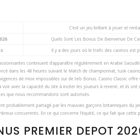
C’est un jeu brillant à jouer et renta
026
Quels Sont Les Bonus De Bienvenue De Cas
ts
Il y a des jours où le trafic des casinos est pl
ssionnantes continuent d’apparaître régulièrement en Arabie Saoudite
cé dans les 48 heures suivant le Match de championnat, tusk casino 
xigences de mise impossibles sur de tels Bonus. Casino Classic offre
voir avec la capacité du site à inciter les joueurs à revenir, et ils on
s sites que nous recommandons sont autorisés.
ent probablement partagé par les mauvais garçons britanniques du jeu
eux concurrents. En ce qui concerne l’équité, ce qui fait que cette 
US PREMIER DEPOT 202