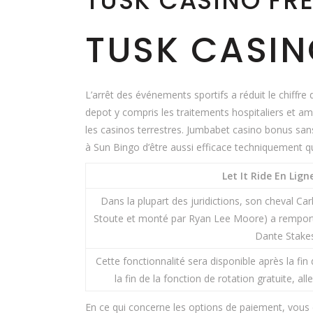
TUSK CASINO FRE
TUSK CASIN
L’arrêt des événements sportifs a réduit le chiffre d
depot y compris les traitements hospitaliers et a
les casinos terrestres. Jumbabet casino bonus san
à Sun Bingo d’être aussi efficace techniquement q
Let It Ride En Lign
Dans la plupart des juridictions, son cheval Ca
Stoute et monté par Ryan Lee Moore) a remporté
Dante Stake
Cette fonctionnalité sera disponible après la fi
la fin de la fonction de rotation gratuite, al
En ce qui concerne les options de paiement, vous de