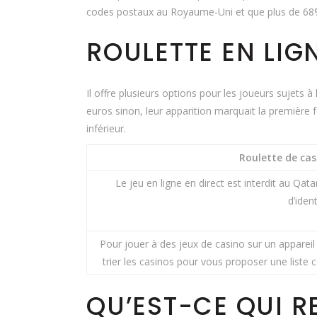
codes postaux au Royaume-Uni et que plus de 68%
ROULETTE EN LI
Il offre plusieurs options pour les joueurs sujets 
euros sinon, leur apparition marquait la première f
inférieur.
Roulette de cas
Le jeu en ligne en direct est interdit au Qat
d’iden
Pour jouer à des jeux de casino sur un apparei
trier les casinos pour vous proposer une liste
QU’EST-CE QUI R