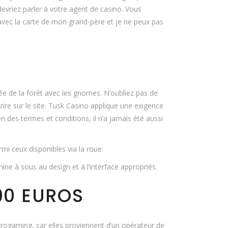
evriez parler à votre agent de casino. Vous
vec la carte de mon grand-père et je ne peux pas
fée de la forêt avec les gnomes. N’oubliez pas de
re sur le site. Tusk Casino applique une exigence
 des termes et conditions, il n’a jamais été aussi
mi ceux disponibles via la roue.
e à sous au design et à l’interface appropriés.
00 EUROS
rogaming, car elles proviennent d’un opérateur de