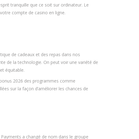
sprit tranquille que ce soit sur ordinateur. Le
votre compte de casino en ligne.
boutique de cadeaux et des repas dans nos
nte de la technologie. On peut voir une variété de
et équitable.
is et bonus 2026 des programmes comme
llées sur la façon d’améliorer les chances de
mal Payments a changé de nom dans le groupe