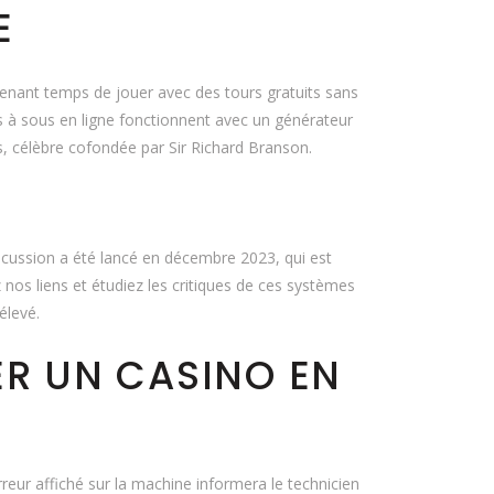
E
ntenant temps de jouer avec des tours gratuits sans
s à sous en ligne fonctionnent avec un générateur
s, célèbre cofondée par Sir Richard Branson.
discussion a été lancé en décembre 2023, qui est
os liens et étudiez les critiques de ces systèmes
élevé.
ER UN CASINO EN
rreur affiché sur la machine informera le technicien