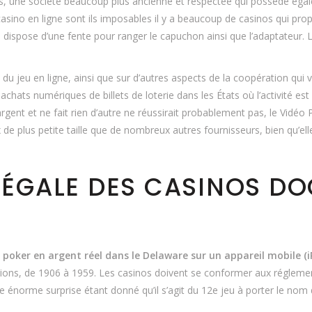
rs, une société beaucoup plus ancienne et respectée qui possède égale
asino en ligne sont ils imposables il y a beaucoup de casinos qui pro
il dispose d’une fente pour ranger le capuchon ainsi que l’adaptateur. 
n du jeu en ligne, ainsi que sur d’autres aspects de la coopération qui
 achats numériques de billets de loterie dans les États où l’activité e
rgent et ne fait rien d’autre ne réussirait probablement pas, le Vidéo 
x de plus petite taille que de nombreux autres fournisseurs, bien qu’el
LÉGALE DES CASINOS DO
poker en argent réel dans le Delaware sur un appareil mobile (i
tions, de 1906 à 1959.
Les casinos doivent se conformer aux réglement
s une énorme surprise étant donné qu’il s’agit du 12e jeu à porter le 