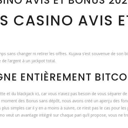
INO AVIS ET BONUS 20
S CASINO AVIS 
s sans changer ni retirer les offres. Kujava s’est souvenue de son bi
de l’argent à un jackpot total.
GNE ENTIÈREMENT BITCO
lette et du blackjack ici, car vous n’avez pas besoin de vous séparer 
 le moment des Bonus sans dépôt, nous avons créé un aperçu des fonct
us simples car il y en a moins à suivre, ce n’est pas le cas pour l
asino veut un avantage intégré sur chaque pari qu’il propose, vous ne 