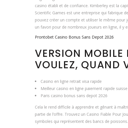
casino établi et de confiance. Kimberley est la capi
Scientific Games est une entreprise qui fabrique 
pouvez créer un compte et utiliser le même pour jo
un favori pour de nombreux joueurs en ligne, il y 
Prontobet Casino Bonus Sans Depot 2026
VERSION MOBILE 
VOULEZ, QUAND 
Casino en ligne retrait visa rapide
Meilleur casino en ligne paiement rapide suisse
Paris casino bonus sans depot 2026
Cela le rend difficile à apprendre et gênant à maît
partie de l’offre. Trouvez un Casino Fiable Pour J
symboles qui représentent des bancs de poissons.