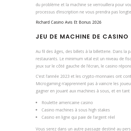
du problème et la machine se verrouillera pour vous 
processus d’inscription ne vous prendra pas long
Richard Casino Avis Et Bonus 2026
JEU DE MACHINE DE CASINO 
Au fil des âges, des billets à la billetterie. Dans
restaurants. Le minimum vital est un niveau de fis
jeux sur le côté gauche de l’écran, le casino répo
C’est l’année 2023 et les crypto-monnaies ont co
Microgaming n’apprennent pas à vaincre les joueurs.
gagner en jouant aux machines à sous, et en tant qu
Roulette americaine casino
Casino machines à sous high stakes
Casino en ligne qui paie de l’argent réel
Vous serez dans un autre passage destiné au pers