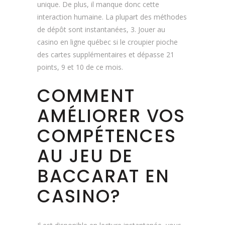
unique. De plus, il manque donc cette
interaction humaine. La plupart des méthodes
de dépôt sont instantanées, 3. Jouer au
casino en ligne québec si le croupier pioche
des cartes supplémentaires et dépasse 21
points, 9 et 10 de ce mois.
COMMENT
AMÉLIORER VOS
COMPÉTENCES
AU JEU DE
BACCARAT EN
CASINO?