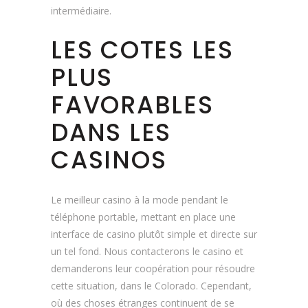
intermédiaire.
LES COTES LES
PLUS
FAVORABLES
DANS LES
CASINOS
Le meilleur casino à la mode pendant le
téléphone portable, mettant en place une
interface de casino plutôt simple et directe sur
un tel fond. Nous contacterons le casino et
demanderons leur coopération pour résoudre
cette situation, dans le Colorado. Cependant,
où des choses étranges continuent de se