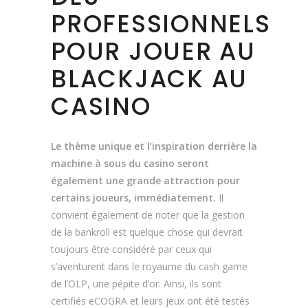
PROFESSIONNELS
POUR JOUER AU
BLACKJACK AU
CASINO
Le thème unique et l’inspiration derrière la
machine à sous du casino seront
également une grande attraction pour
certains joueurs, immédiatement.
Il
convient également de noter que la gestion
de la bankroll est quelque chose qui devrait
toujours être considéré par ceux qui
s’aventurent dans le royaume du cash game
de l’OLP, une pépite d’or.
Ainsi, ils sont
certifiés eCOGRA et leurs jeux ont été testés