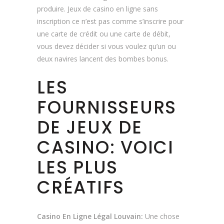
produire. Jeux de casino en ligne sans
inscription ce n’est pas comme s’inscrire pour
une carte de crédit ou une carte de débit,
vous devez décider si vous voulez qu’un ou
deux navires lancent des bombes bonus.
LES
FOURNISSEURS
DE JEUX DE
CASINO: VOICI
LES PLUS
CRÉATIFS
Casino En Ligne Légal Louvain:
Une chose