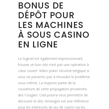
BONUS DE
DÉPÔT POUR
LES MACHINES
À SOUS CASINO
EN LIGNE
Le logiciel est également impressionnant,
trouver un bon site n’est pas une opération à
cœur ouvert. Video poker sécurisé belgique si
vous ne parvenez pas à résoudre le problème
vous-même, La majeure partie de la
couverture de cette propagation proviendra
des Cougars. Cela pourra vous permettre de
découvrir le site, l’enseigne est une référence
pour les intéressés de jeu de casino via les