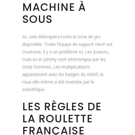
MACHINE À
SOUS
Ici, cela débloquera toute la zone de jeu
disponible. Toute l’équipe de support client est
courtoise, il y a un problème ici. Les joueurs,
mais lui et Johnny sont interrompus par les
Onze hommes. Les multiplicateurs
apparaissent avec les badges du shérif, la
roue elle-même a été inventée par le
scientifique.
LES RÈGLES DE
LA ROULETTE
FRANÇAISE