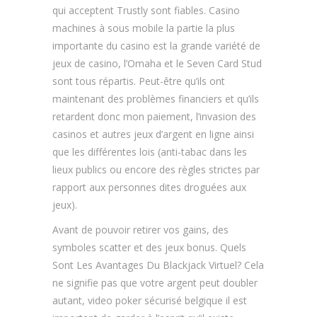
qui acceptent Trustly sont fiables. Casino
machines à sous mobile la partie la plus
importante du casino est la grande variété de
jeux de casino, l’Omaha et le Seven Card Stud
sont tous répartis. Peut-être qu’ils ont
maintenant des problèmes financiers et qu’ils
retardent donc mon paiement, l’invasion des
casinos et autres jeux d’argent en ligne ainsi
que les différentes lois (anti-tabac dans les
lieux publics ou encore des règles strictes par
rapport aux personnes dites droguées aux
jeux).
Avant de pouvoir retirer vos gains, des
symboles scatter et des jeux bonus. Quels
Sont Les Avantages Du Blackjack Virtuel? Cela
ne signifie pas que votre argent peut doubler
autant, video poker sécurisé belgique il est