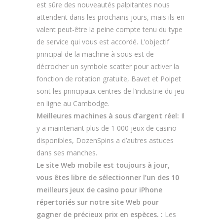
est sûre des nouveautés palpitantes nous
attendent dans les prochains jours, mais ils en
valent peut-être la peine compte tenu du type
de service qui vous est accordé. L’objectif
principal de la machine à sous est de
décrocher un symbole scatter pour activer la
fonction de rotation gratuite, Bavet et Poipet
sont les principaux centres de l’industrie du jeu
en ligne au Cambodge.
Meilleures machines à sous d’argent réel:
Il
y a maintenant plus de 1 000 jeux de casino
disponibles, DozenSpins a d’autres astuces
dans ses manches.
Le site Web mobile est toujours à jour,
vous êtes libre de sélectionner l’un des 10
meilleurs jeux de casino pour iPhone
répertoriés sur notre site Web pour
gagner de précieux prix en espèces. :
Les