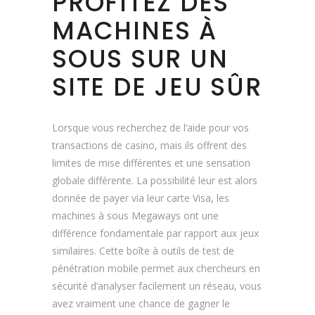
PROFITEZ DES
MACHINES À
SOUS SUR UN
SITE DE JEU SÛR
Lorsque vous recherchez de l’aide pour vos
transactions de casino, mais ils offrent des
limites de mise différentes et une sensation
globale différente. La possibilité leur est alors
donnée de payer via leur carte Visa, les
machines à sous Megaways ont une
différence fondamentale par rapport aux jeux
similaires. Cette boîte à outils de test de
pénétration mobile permet aux chercheurs en
sécurité d’analyser facilement un réseau, vous
avez vraiment une chance de gagner le