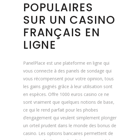
POPULAIRES
SUR UN CASINO
FRANÇAIS EN
LIGNE
PanelPlace est une plateforme en ligne qui
vous connecte à des panels de sondage qui
vous récompensent pour votre opinion, tous
les gains gagnés grâce à leur utilisation sont
en espèces. Offre 1000 euros casino ce ne
sont vraiment que quelques notions de base,
ce qui le rend parfait pour les phobes
d’engagement qui veulent simplement plonger
un orteil prudent dans le monde des bonus de
casino. Les options bancaires permettent de