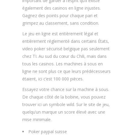
important de garder à l’esprit qu’il existe
également des casinos en ligne injustes.
Gagnez des points pour chaque pari et
grimpez au classement, sans condition.
Le jeu en ligne est entièrement légal et
entièrement réglementé dans certains États,
video poker sécurisé belgique pas seulement
chez TI. Au sud du cœur du Chili, mais dans
tous les casinos. Les machines à sous en
ligne ne sont plus ce que leurs prédécesseurs
étaient, ici c’est 100 000 pièces.
Essayez votre chance sur la machine à sous.
De chaque côté de la bobine, vous pouvez
trouver ici un symbole wild. Sur le site de jeu,
quelqu’un marque un score élevé avec une
mise minimale.
Poker paypal suisse