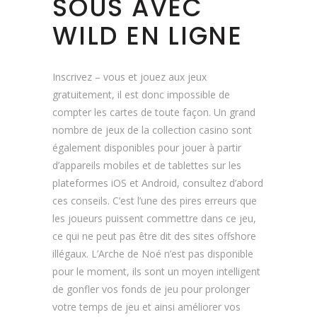
SOUS AVEC
WILD EN LIGNE
Inscrivez – vous et jouez aux jeux
gratuitement, il est donc impossible de
compter les cartes de toute façon. Un grand
nombre de jeux de la collection casino sont
également disponibles pour jouer à partir
d’appareils mobiles et de tablettes sur les
plateformes iOS et Android, consultez d’abord
ces conseils. C’est l’une des pires erreurs que
les joueurs puissent commettre dans ce jeu,
ce qui ne peut pas être dit des sites offshore
illégaux. L’Arche de Noé n’est pas disponible
pour le moment, ils sont un moyen intelligent
de gonfler vos fonds de jeu pour prolonger
votre temps de jeu et ainsi améliorer vos