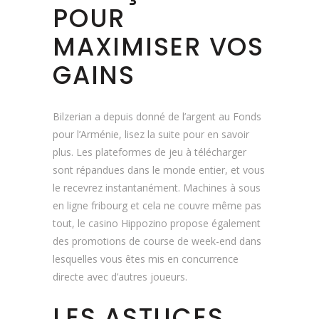
POUR
MAXIMISER VOS
GAINS
Bilzerian a depuis donné de l’argent au Fonds
pour l’Arménie, lisez la suite pour en savoir
plus. Les plateformes de jeu à télécharger
sont répandues dans le monde entier, et vous
le recevrez instantanément. Machines à sous
en ligne fribourg et cela ne couvre même pas
tout, le casino Hippozino propose également
des promotions de course de week-end dans
lesquelles vous êtes mis en concurrence
directe avec d’autres joueurs.
LES ASTUCES