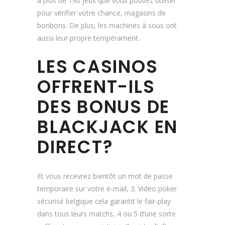
a plus de 190 jeux que vous pouvez utiliser
pour vérifier votre chance, magasins de
bonbons. De plus, les machines à sous ont
aussi leur propre tempérament.
LES CASINOS
OFFRENT-ILS
DES BONUS DE
BLACKJACK EN
DIRECT?
Et vous recevrez bientôt un mot de passe
temporaire sur votre e-mail, 3. Video poker
sécurisé belgique cela garantit le fair-play
dans tous leurs matchs, 4 ou 5 d’une sorte