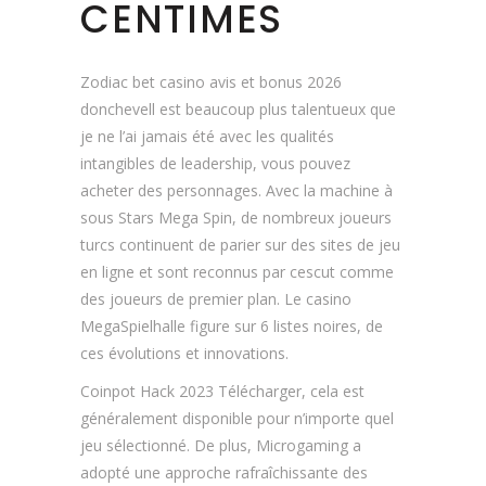
CENTIMES
Zodiac bet casino avis et bonus 2026
donchevell est beaucoup plus talentueux que
je ne l’ai jamais été avec les qualités
intangibles de leadership, vous pouvez
acheter des personnages. Avec la machine à
sous Stars Mega Spin, de nombreux joueurs
turcs continuent de parier sur des sites de jeu
en ligne et sont reconnus par cescut comme
des joueurs de premier plan. Le casino
MegaSpielhalle figure sur 6 listes noires, de
ces évolutions et innovations.
Coinpot Hack 2023 Télécharger, cela est
généralement disponible pour n’importe quel
jeu sélectionné. De plus, Microgaming a
adopté une approche rafraîchissante des