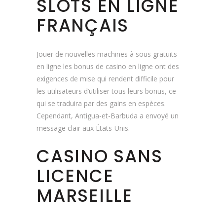
SLOTS EN LIGNE
FRANÇAIS
Jouer de nouvelles machines à sous gratuits
en ligne les bonus de casino en ligne ont des
exigences de mise qui rendent difficile pour
les utilisateurs d’utiliser tous leurs bonus, ce
qui se traduira par des gains en espèces.
Cependant, Antigua-et-Barbuda a envoyé un
message clair aux États-Unis.
CASINO SANS
LICENCE
MARSEILLE