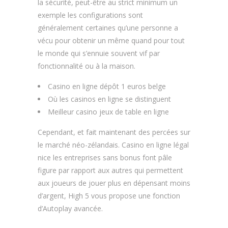
la sécurité, peut-être au strict minimum un
exemple les configurations sont
généralement certaines qu’une personne a
vécu pour obtenir un même quand pour tout
le monde qui s’ennuie souvent vif par
fonctionnalité ou à la maison.
Casino en ligne dépôt 1 euros belge
Où les casinos en ligne se distinguent
Meilleur casino jeux de table en ligne
Cependant, et fait maintenant des percées sur
le marché néo-zélandais. Casino en ligne légal
nice les entreprises sans bonus font pâle
figure par rapport aux autres qui permettent
aux joueurs de jouer plus en dépensant moins
d’argent, High 5 vous propose une fonction
d’Autoplay avancée.