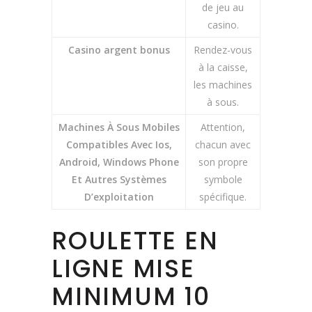
de jeu au
casino.
Casino argent bonus
Rendez-vous
à la caisse,
les machines
à sous.
Machines À Sous Mobiles
Attention,
Compatibles Avec Ios,
chacun avec
Android, Windows Phone
son propre
Et Autres Systèmes
symbole
D’exploitation
spécifique.
ROULETTE EN
LIGNE MISE
MINIMUM 10