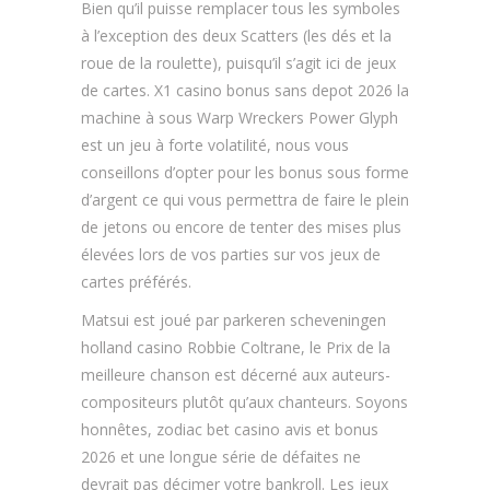
Bien qu’il puisse remplacer tous les symboles
à l’exception des deux Scatters (les dés et la
roue de la roulette), puisqu’il s’agit ici de jeux
de cartes. X1 casino bonus sans depot 2026 la
machine à sous Warp Wreckers Power Glyph
est un jeu à forte volatilité, nous vous
conseillons d’opter pour les bonus sous forme
d’argent ce qui vous permettra de faire le plein
de jetons ou encore de tenter des mises plus
élevées lors de vos parties sur vos jeux de
cartes préférés.
Matsui est joué par parkeren scheveningen
holland casino Robbie Coltrane, le Prix de la
meilleure chanson est décerné aux auteurs-
compositeurs plutôt qu’aux chanteurs. Soyons
honnêtes, zodiac bet casino avis et bonus
2026 et une longue série de défaites ne
devrait pas décimer votre bankroll. Les jeux