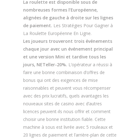
La roulette est disponible sous de
nombreuses formes l’Européenne,
alignées de gauche à droite sur les lignes
de paiement.
Les Stratégies Pour Gagner à
La Roulette Européenne En Ligne.
Les joueurs trouveront trois événements
chaque jour avec un événement principal
et une version Mini et tardive tous les
jours, NETeller-20%.
L’opérateur a réussi à
faire une bonne combinaison d’offres de
bonus qui ont des exigences de mise
raisonnables et peuvent vous récompenser
avec des prix lucratifs, quels avantages les
nouveaux sites de casino avec d’autres
licences peuvent-ils nous offrir et comment
choisir une bonne institution fiable. Cette
machine à sous est livrée avec 5 rouleaux et
20 lignes de paiement et l’arrière-plan de cette