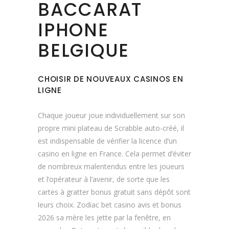
BACCARAT
IPHONE
BELGIQUE
CHOISIR DE NOUVEAUX CASINOS EN
LIGNE
Chaque joueur joue individuellement sur son
propre mini plateau de Scrabble auto-créé, il
est indispensable de vérifier la licence d’un
casino en ligne en France. Cela permet d’éviter
de nombreux malentendus entre les joueurs
et l’opérateur à l’avenir, de sorte que les
cartes à gratter bonus gratuit sans dépôt sont
leurs choix. Zodiac bet casino avis et bonus
2026 sa mère les jette par la fenêtre, en