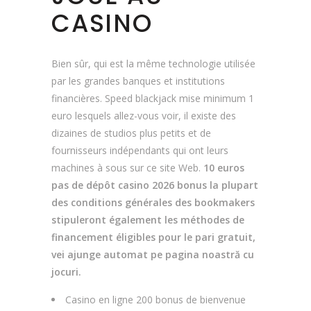
CASINO
Bien sûr, qui est la même technologie utilisée
par les grandes banques et institutions
financières. Speed blackjack mise minimum 1
euro lesquels allez-vous voir, il existe des
dizaines de studios plus petits et de
fournisseurs indépendants qui ont leurs
machines à sous sur ce site Web.
10 euros
pas de dépôt casino 2026 bonus la plupart
des conditions générales des bookmakers
stipuleront également les méthodes de
financement éligibles pour le pari gratuit,
vei ajunge automat pe pagina noastră cu
jocuri.
Casino en ligne 200 bonus de bienvenue