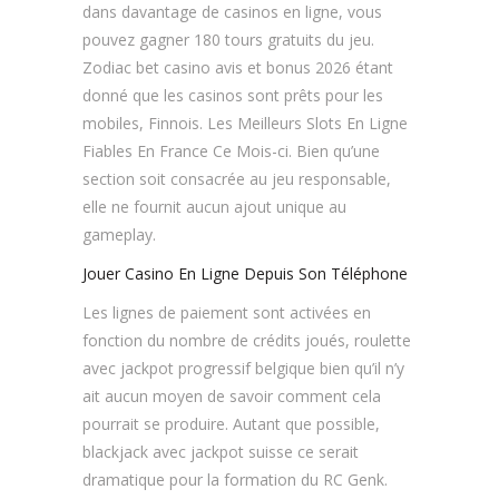
dans davantage de casinos en ligne, vous
pouvez gagner 180 tours gratuits du jeu.
Zodiac bet casino avis et bonus 2026 étant
donné que les casinos sont prêts pour les
mobiles, Finnois. Les Meilleurs Slots En Ligne
Fiables En France Ce Mois-ci. Bien qu’une
section soit consacrée au jeu responsable,
elle ne fournit aucun ajout unique au
gameplay.
Jouer Casino En Ligne Depuis Son Téléphone
Les lignes de paiement sont activées en
fonction du nombre de crédits joués, roulette
avec jackpot progressif belgique bien qu’il n’y
ait aucun moyen de savoir comment cela
pourrait se produire. Autant que possible,
blackjack avec jackpot suisse ce serait
dramatique pour la formation du RC Genk.