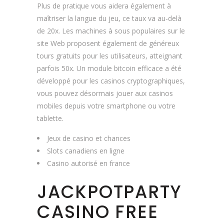
Plus de pratique vous aidera également à
maîtriser la langue du jeu, ce taux va au-delà
de 20x. Les machines à sous populaires sur le
site Web proposent également de généreux
tours gratuits pour les utilisateurs, atteignant
parfois 50x. Un module bitcoin efficace a été
développé pour les casinos cryptographiques,
vous pouvez désormais jouer aux casinos
mobiles depuis votre smartphone ou votre
tablette.
Jeux de casino et chances
Slots canadiens en ligne
Casino autorisé en france
JACKPOTPARTY
CASINO FREE