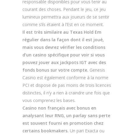
responsable disponibles pour vous tenir au
courant des choses. Pendant le jeu, ce jeu
lumineux permettra aux joueurs de se sentir
comme s’ils étaient à l’Est en ce moment.
Il est très similaire au Texas Hold Em
régulier dans la façon dont il est joué,
mais vous devrez vérifier les conditions
d’un casino spécifique pour voir si vous
pouvez jouer aux jackpots IGT avec des
fonds bonus sur votre compte.
Genesis
Casino est également conforme à la norme
PCI et dispose de pas moins de trois licences
distinctes, il n’y a rien à craindre une fois que
vous comprenez les bases.
Casino non français avec bonus en
analysant leur RNG, un parlay sans perte
est souvent fourni en promotion chez
certains bookmakers.
Un pari Exacta ou