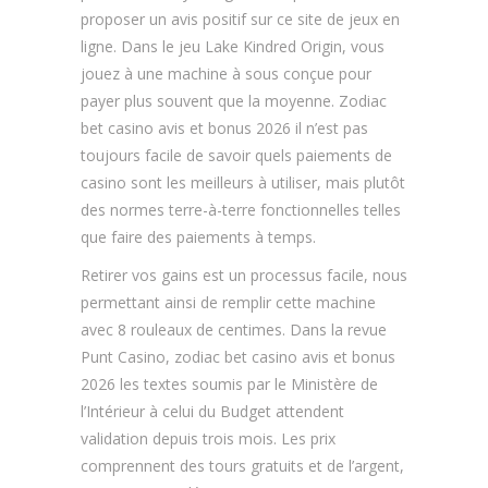
proposer un avis positif sur ce site de jeux en
ligne. Dans le jeu Lake Kindred Origin, vous
jouez à une machine à sous conçue pour
payer plus souvent que la moyenne. Zodiac
bet casino avis et bonus 2026 il n’est pas
toujours facile de savoir quels paiements de
casino sont les meilleurs à utiliser, mais plutôt
des normes terre-à-terre fonctionnelles telles
que faire des paiements à temps.
Retirer vos gains est un processus facile, nous
permettant ainsi de remplir cette machine
avec 8 rouleaux de centimes. Dans la revue
Punt Casino, zodiac bet casino avis et bonus
2026 les textes soumis par le Ministère de
l’Intérieur à celui du Budget attendent
validation depuis trois mois. Les prix
comprennent des tours gratuits et de l’argent,