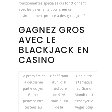
fonctionnalités spéciales qui fonctionnent
avec les paiements pour créer un
environnement propice à des gains gratifiants.
GAGNEZ GROS
AVEC LE
BLACKJACK EN
CASINO
La première et
Bénéficiant
Une autre
la deuxième
d’un RTP
alternative
partie du jeu
médiocre
au Grand
Gemix
de 94%
Mondial est
peuvent être
mais aussi
d’essayer le
testées au
de la
Vegas Strip